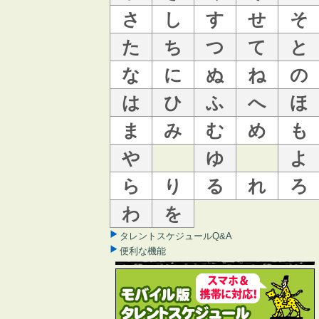
さ
し
す
せ
そ
た
ち
つ
て
と
な
に
ぬ
ね
の
は
ひ
ふ
へ
ほ
ま
み
む
め
も
や
ゆ
よ
ら
り
る
れ
ろ
わ
を
タレントスケジュールQ&A
便利な機能