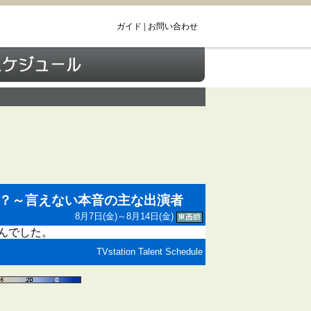
ガイド
|
お問い合わせ
の？～言えない本音の主な出演者
8月7日(金)～8月14日(金)
んでした。
TVstation Talent Schedule