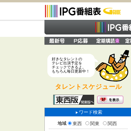
好きなタレントの
テレビ出演予定を
チェックできるよ。
もちろん毎日更新中！
タレントスケジュール
ワード検索
地域
東西
関東
関西