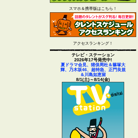
スマホ＆携帯版はこちら！
アクセスランキング！
テレビ・ステーション
2026年17号発売中!
夏ドラマ会見、猪俣周杜＆篠塚大
輝、乃木坂46、超特急、正門良規
＆川島如恵留
8/1(土)～8/14(金)