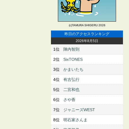
(c)TAMURA SHIGERU 2026
昨日のアクセスランキング
2026年8月5日
1位
陣内智則
2位
SixTONES
3位
かまいたち
4位
有吉弘行
5位
二宮和也
6位
さや香
7位
ジャニーズWEST
8位
明石家さんま