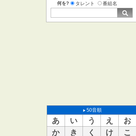
何を?
タレント
番組名
50音順
あ
い
う
え
お
か
き
く
け
こ