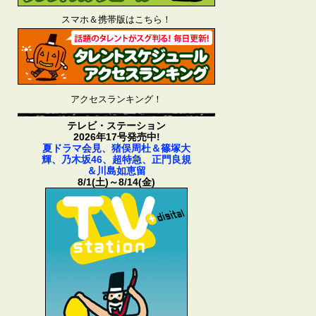
スマホ＆携帯版はこちら！
アクセスランキング！
テレビ・ステーション
2026年17号発売中!
夏ドラマ会見、猪俣周杜＆篠塚大
輝、乃木坂46、超特急、正門良規
＆川島如恵留
8/1(土)～8/14(金)