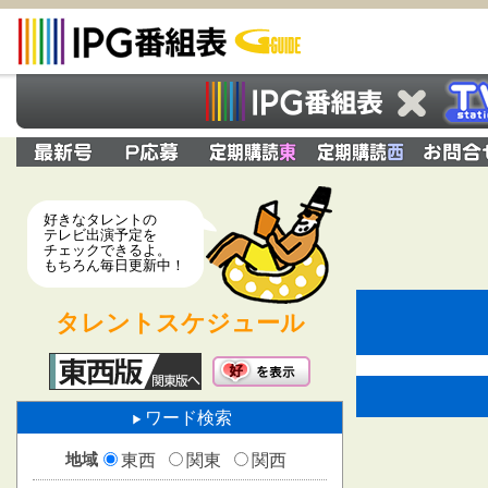
好きなタレントの
テレビ出演予定を
チェックできるよ。
もちろん毎日更新中！
タレントスケジュール
ワード検索
地域
東西
関東
関西