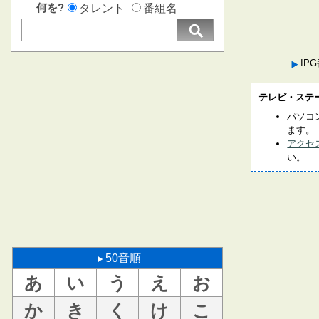
何を?
タレント
番組名
IP
テレビ・ステ
パソコ
ます。
アクセ
い。
50音順
あ
い
う
え
お
か
き
く
け
こ