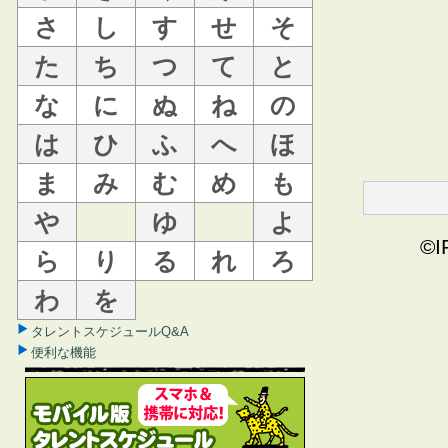
さ
し
す
せ
そ
た
ち
つ
て
と
な
に
ぬ
ね
の
は
ひ
ふ
へ
ほ
ま
み
む
め
も
や
ゆ
よ
©I
ら
り
る
れ
ろ
わ
を
タレントスケジュールQ&A
便利な機能