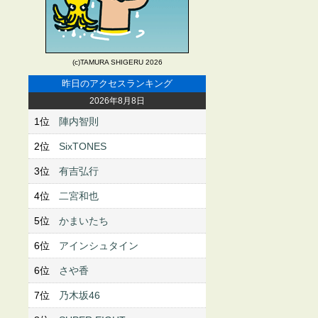
(c)TAMURA SHIGERU 2026
昨日のアクセスランキング
2026年8月8日
1位
陣内智則
2位
SixTONES
3位
有吉弘行
4位
二宮和也
5位
かまいたち
6位
アインシュタイン
6位
さや香
7位
乃木坂46