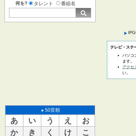
何を?
タレント
番組名
IP
テレビ・ステ
パソコ
ます。
アクセ
い。
50音順
あ
い
う
え
お
か
き
く
け
こ