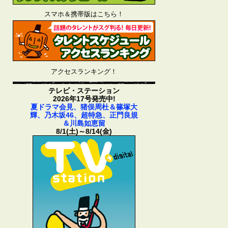
スマホ＆携帯版はこちら！
アクセスランキング！
テレビ・ステーション
2026年17号発売中!
夏ドラマ会見、猪俣周杜＆篠塚大
輝、乃木坂46、超特急、正門良規
＆川島如恵留
8/1(土)～8/14(金)