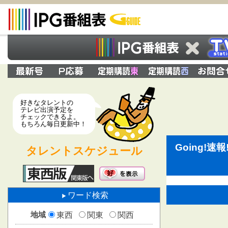
好きなタレントの
テレビ出演予定を
チェックできるよ。
もちろん毎日更新中！
Going!
タレントスケジュール
ワード検索
地域
東西
関東
関西