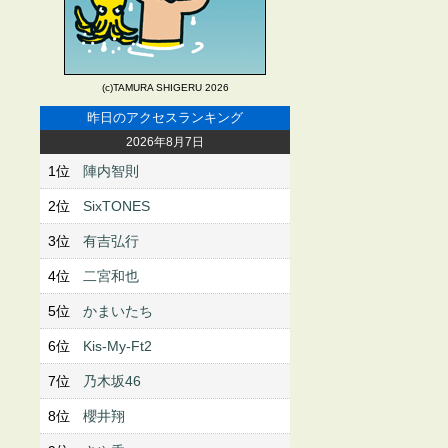
(c)TAMURA SHIGERU 2026
昨日のアクセスランキング
2026年8月7日
1位
陣内智則
2位
SixTONES
3位
有吉弘行
4位
二宮和也
5位
かまいたち
6位
Kis-My-Ft2
7位
乃木坂46
8位
櫻井翔