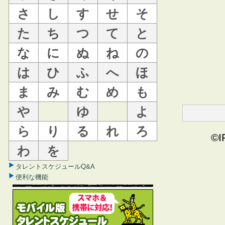
さ
し
す
せ
そ
た
ち
つ
て
と
な
に
ぬ
ね
の
は
ひ
ふ
へ
ほ
ま
み
む
め
も
や
ゆ
よ
ら
り
る
れ
ろ
©I
わ
を
タレントスケジュールQ&A
便利な機能