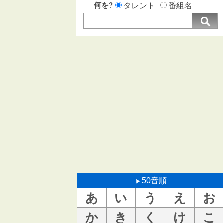
何を?
タレント
番組名
50音順
あ
い
う
え
お
か
き
く
け
こ