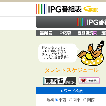
好きなタレントの
テレビ出演予定を
チェックできるよ。
もちろん毎日更新中！
タレントスケジュール
ワード検索
地域
東西
関東
関西