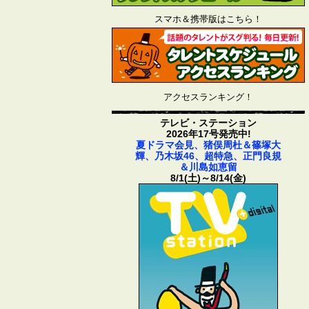
スマホ＆携帯版はこちら！
アクセスランキング！
テレビ・ステーション
2026年17号発売中!
夏ドラマ会見、猪俣周杜＆篠塚大
輝、乃木坂46、超特急、正門良規
＆川島如恵留
8/1(土)～8/14(金)