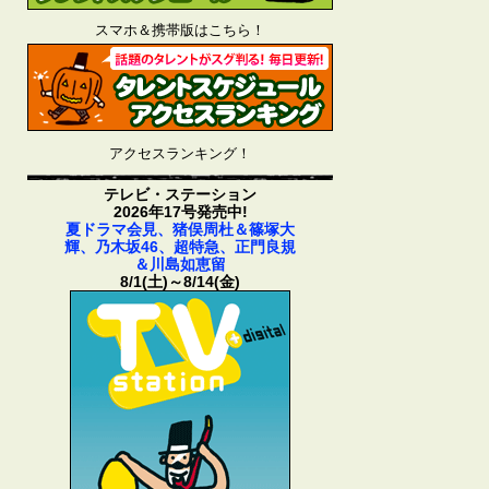
スマホ＆携帯版はこちら！
アクセスランキング！
テレビ・ステーション
2026年17号発売中!
夏ドラマ会見、猪俣周杜＆篠塚大
輝、乃木坂46、超特急、正門良規
＆川島如恵留
8/1(土)～8/14(金)