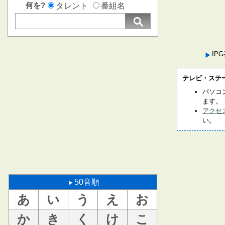
何を?
タレント
番組名
IP
テレビ・ステ
パソコ
ます。
アクセ
い。
50音順
あ
い
う
え
お
か
き
く
け
こ