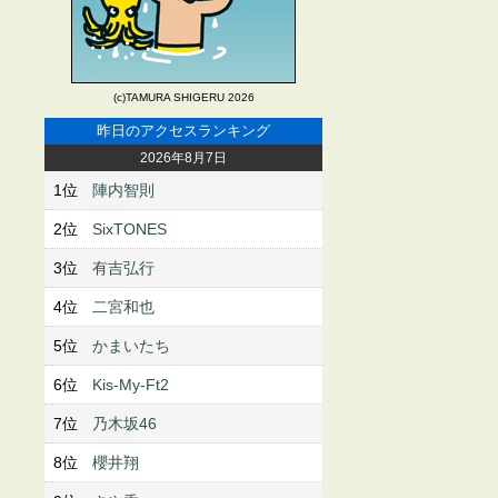
(c)TAMURA SHIGERU 2026
昨日のアクセスランキング
2026年8月7日
1位
陣内智則
2位
SixTONES
3位
有吉弘行
4位
二宮和也
5位
かまいたち
6位
Kis-My-Ft2
7位
乃木坂46
8位
櫻井翔