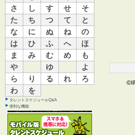
さ
し
す
せ
そ
た
ち
つ
て
と
な
に
ぬ
ね
の
は
ひ
ふ
へ
ほ
ま
み
む
め
も
や
ゆ
よ
ら
り
る
れ
ろ
©I
わ
を
タレントスケジュールQ&A
便利な機能