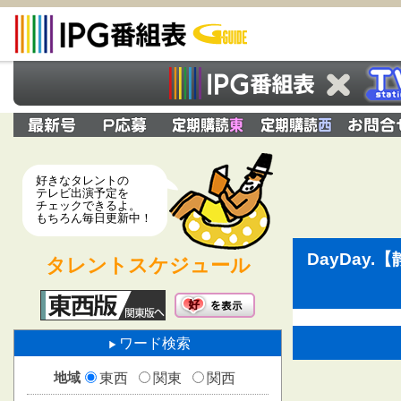
好きなタレントの
テレビ出演予定を
チェックできるよ。
もちろん毎日更新中！
DayDay
タレントスケジュール
ワード検索
地域
東西
関東
関西