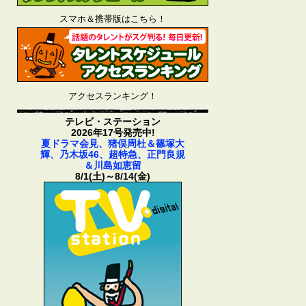
スマホ＆携帯版はこちら！
アクセスランキング！
テレビ・ステーション
2026年17号発売中!
夏ドラマ会見、猪俣周杜＆篠塚大
輝、乃木坂46、超特急、正門良規
＆川島如恵留
8/1(土)～8/14(金)