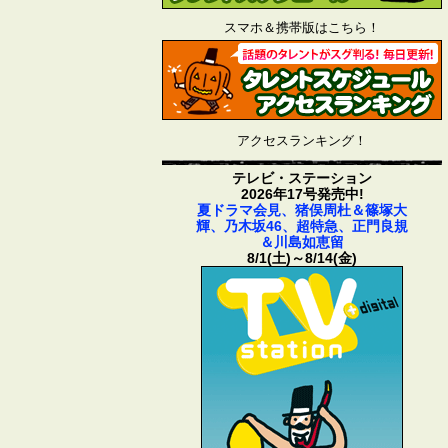
スマホ＆携帯版はこちら！
アクセスランキング！
テレビ・ステーション
2026年17号発売中!
夏ドラマ会見、猪俣周杜＆篠塚大
輝、乃木坂46、超特急、正門良規
＆川島如恵留
8/1(土)～8/14(金)