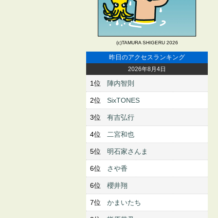
(c)TAMURA SHIGERU 2026
昨日のアクセスランキング
2026年8月4日
1位
陣内智則
2位
SixTONES
3位
有吉弘行
4位
二宮和也
5位
明石家さんま
6位
さや香
6位
櫻井翔
7位
かまいたち