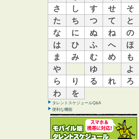
さ
し
す
せ
そ
た
ち
つ
て
と
な
に
ぬ
ね
の
は
ひ
ふ
へ
ほ
ま
み
む
め
も
や
ゆ
よ
ら
り
る
れ
ろ
わ
を
タレントスケジュールQ&A
便利な機能