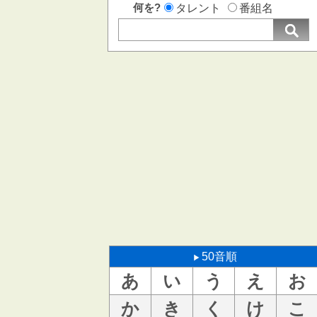
何を?
タレント
番組名
50音順
あ
い
う
え
お
か
き
く
け
こ