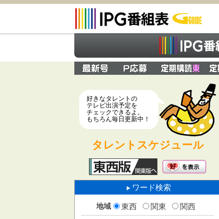
好きなタレントの
テレビ出演予定を
チェックできるよ。
もちろん毎日更新中！
タレントスケジュール
ワード検索
地域
東西
関東
関西