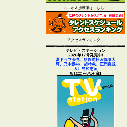
スマホ＆携帯版はこちら！
アクセスランキング！
テレビ・ステーション
2026年17号発売中!
夏ドラマ会見、猪俣周杜＆篠塚大
輝、乃木坂46、超特急、正門良規
＆川島如恵留
8/1(土)～8/14(金)