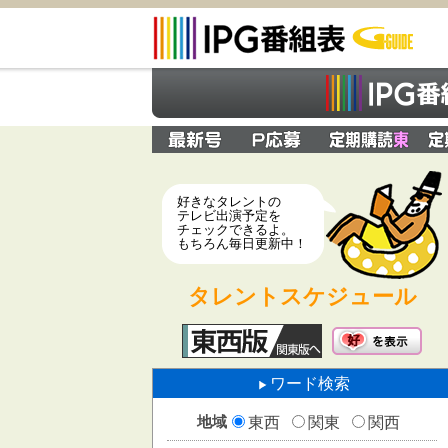
好きなタレントの
テレビ出演予定を
チェックできるよ。
もちろん毎日更新中！
タレントスケジュール
ワード検索
地域
東西
関東
関西