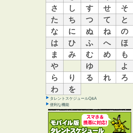
さ
し
す
せ
そ
た
ち
つ
て
と
な
に
ぬ
ね
の
は
ひ
ふ
へ
ほ
ま
み
む
め
も
や
ゆ
よ
ら
り
る
れ
ろ
わ
を
タレントスケジュールQ&A
便利な機能