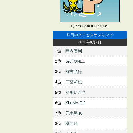
(c)TAMURA SHIGERU 2026
昨日のアクセスランキング
2026年8月7日
1位
陣内智則
2位
SixTONES
3位
有吉弘行
4位
二宮和也
5位
かまいたち
6位
Kis-My-Ft2
7位
乃木坂46
8位
櫻井翔