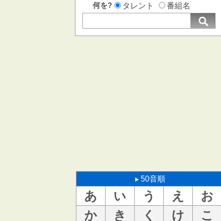
何を?
タレント
番組名
50音順
あ
い
う
え
お
か
き
く
け
こ