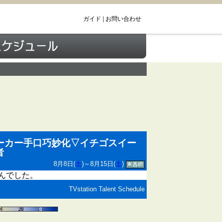
ガイド
|
お問い合わせ
ーカー手口巧妙化▽イチゴスイー
者
8月8日(
土
)～8月15日(
土
)
んでした。
TVstation Talent Schedule