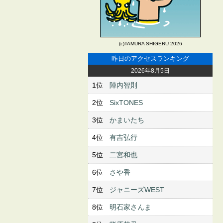
(c)TAMURA SHIGERU 2026
昨日のアクセスランキング
2026年8月5日
1位
陣内智則
2位
SixTONES
3位
かまいたち
4位
有吉弘行
5位
二宮和也
6位
さや香
7位
ジャニーズWEST
8位
明石家さんま