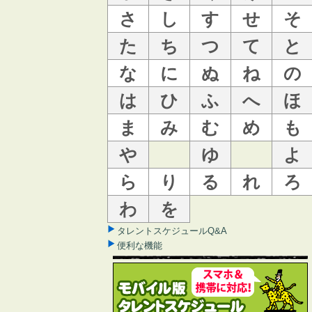
さ
し
す
せ
そ
た
ち
つ
て
と
な
に
ぬ
ね
の
は
ひ
ふ
へ
ほ
ま
み
む
め
も
や
ゆ
よ
ら
り
る
れ
ろ
わ
を
タレントスケジュールQ&A
便利な機能