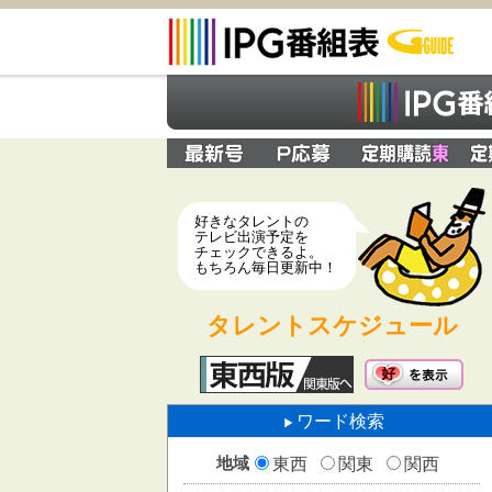
好きなタレントの
テレビ出演予定を
チェックできるよ。
もちろん毎日更新中！
タレントスケジュール
ワード検索
地域
東西
関東
関西