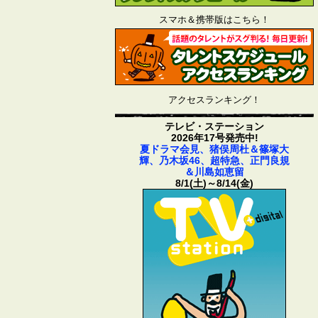
スマホ＆携帯版はこちら！
アクセスランキング！
テレビ・ステーション
2026年17号発売中!
夏ドラマ会見、猪俣周杜＆篠塚大
輝、乃木坂46、超特急、正門良規
＆川島如恵留
8/1(土)～8/14(金)