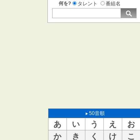
何を?
タレント
番組名
50音順
あ
い
う
え
お
か
き
く
け
こ