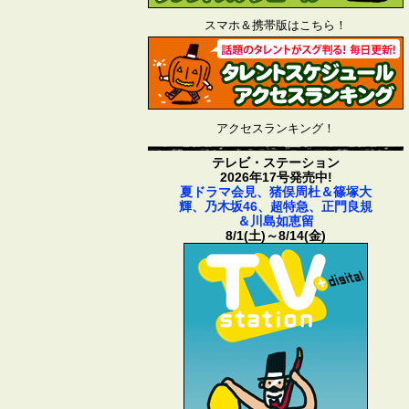
スマホ＆携帯版はこちら！
アクセスランキング！
テレビ・ステーション
2026年17号発売中!
夏ドラマ会見、猪俣周杜＆篠塚大
輝、乃木坂46、超特急、正門良規
＆川島如恵留
8/1(土)～8/14(金)