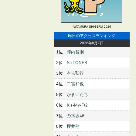
(c)TAMURA SHIGERU 2026
昨日のアクセスランキング
2026年8月7日
1位
陣内智則
2位
SixTONES
3位
有吉弘行
4位
二宮和也
5位
かまいたち
6位
Kis-My-Ft2
7位
乃木坂46
8位
櫻井翔