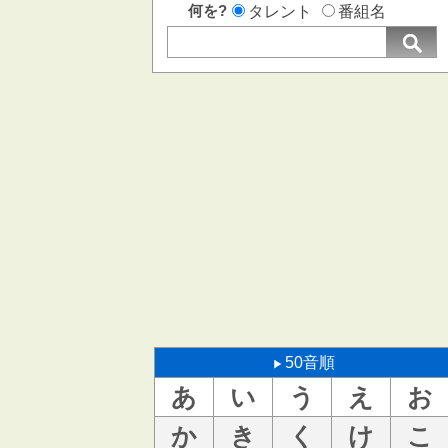
何を?
タレント
番組名
50音順
あ
い
う
え
お
か
き
く
け
こ