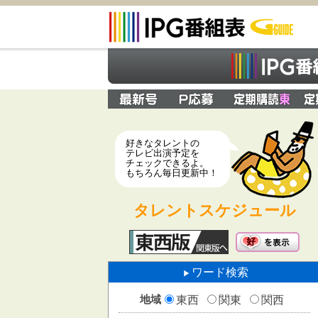
好きなタレントの
テレビ出演予定を
チェックできるよ。
もちろん毎日更新中！
タレントスケジュール
ワード検索
地域
東西
関東
関西