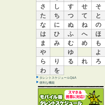
さ
し
す
せ
そ
た
ち
つ
て
と
な
に
ぬ
ね
の
は
ひ
ふ
へ
ほ
ま
み
む
め
も
や
ゆ
よ
ら
り
る
れ
ろ
わ
を
タレントスケジュールQ&A
便利な機能