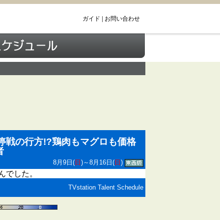
ガイド
|
お問い合わせ
停戦の行方!?鶏肉もマグロも価格
者
8月9日(
日
)～8月16日(
日
)
んでした。
TVstation Talent Schedule