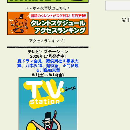
スマホ＆携帯版はこちら！
©I
アクセスランキング！
テレビ・ステーション
2026年17号発売中!
夏ドラマ会見、猪俣周杜＆篠塚大
輝、乃木坂46、超特急、正門良規
＆川島如恵留
8/1(土)～8/14(金)