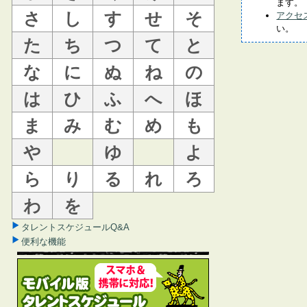
ます。
さ
し
す
せ
そ
アクセ
い。
た
ち
つ
て
と
な
に
ぬ
ね
の
は
ひ
ふ
へ
ほ
ま
み
む
め
も
や
ゆ
よ
ら
り
る
れ
ろ
わ
を
タレントスケジュールQ&A
便利な機能