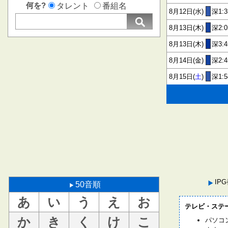
何を?
タレント
番組名
8月12日(水)
深1:3
8月13日(木)
深2:0
8月13日(木)
深3:
8月14日(金)
深2:4
8月15日(
土
)
深1:5
IP
50音順
あ
い
う
え
お
テレビ・ステ
か
き
く
け
こ
パソコ