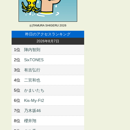
(c)TAMURA SHIGERU 2026
昨日のアクセスランキング
2026年8月7日
1位
陣内智則
2位
SixTONES
3位
有吉弘行
4位
二宮和也
5位
かまいたち
6位
Kis-My-Ft2
7位
乃木坂46
8位
櫻井翔