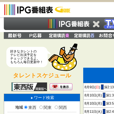
好きなタレントの
テレビ出演予定を
チェックできるよ。
もちろん毎日更新中！
タレントスケジュール
8月9日(
日
)
深2:1
8月10日(月)
深1:3
ワード検索
8月10日(月)
深3:
地域
東西
関東
関西
8月11日(火)
深2:4