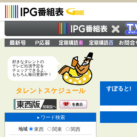
好きなタレントの
テレビ出演予定を
チェックできるよ。
もちろん毎日更新中！
すぽると!
タレントスケジュール
ワード検索
地域
東西
関東
関西