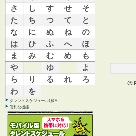
さ
し
す
せ
そ
た
ち
つ
て
と
な
に
ぬ
ね
の
は
ひ
ふ
へ
ほ
ま
み
む
め
も
や
ゆ
よ
ら
り
る
れ
ろ
©I
わ
を
タレントスケジュールQ&A
便利な機能