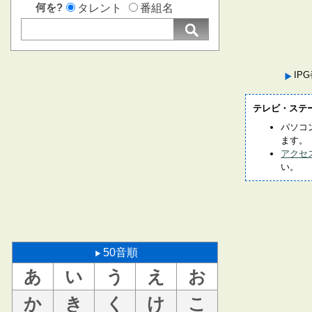
何を?
タレント
番組名
IP
テレビ・ステ
パソコ
ます。
アクセ
い。
50音順
あ
い
う
え
お
か
き
く
け
こ