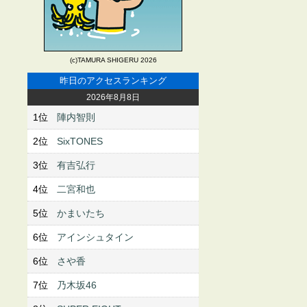
(c)TAMURA SHIGERU 2026
昨日のアクセスランキング
2026年8月8日
1位
陣内智則
2位
SixTONES
3位
有吉弘行
4位
二宮和也
5位
かまいたち
6位
アインシュタイン
6位
さや香
7位
乃木坂46