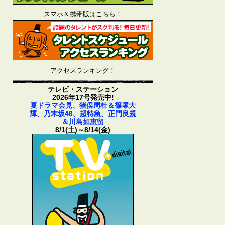
スマホ＆携帯版はこちら！
アクセスランキング！
テレビ・ステーション
2026年17号発売中!
夏ドラマ会見、猪俣周杜＆篠塚大
輝、乃木坂46、超特急、正門良規
＆川島如恵留
8/1(土)～8/14(金)