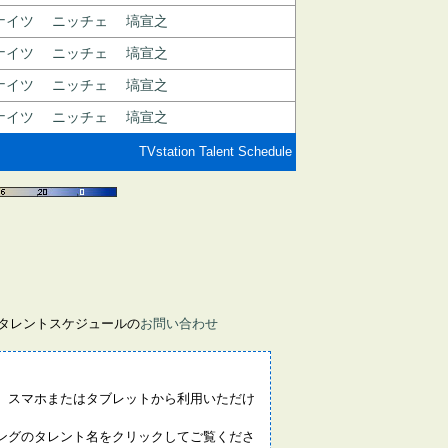
ナイツ
ニッチェ
塙宣之
ナイツ
ニッチェ
塙宣之
ナイツ
ニッチェ
塙宣之
ナイツ
ニッチェ
塙宣之
TVstation Talent Schedule
画タレントスケジュールの
お問い合わせ
。スマホまたはタブレットから利用いただけ
ングのタレント名をクリックしてご覧くださ