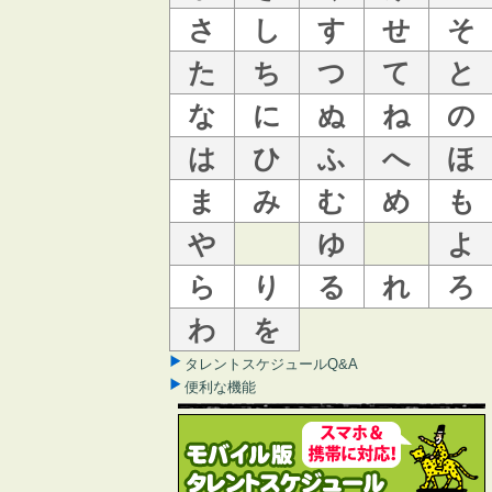
さ
し
す
せ
そ
た
ち
つ
て
と
な
に
ぬ
ね
の
は
ひ
ふ
へ
ほ
ま
み
む
め
も
や
ゆ
よ
ら
り
る
れ
ろ
わ
を
タレントスケジュールQ&A
便利な機能