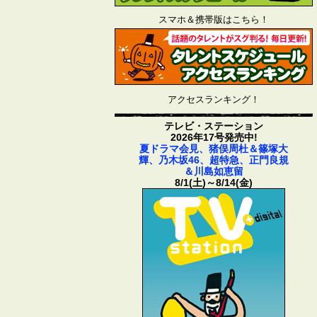
スマホ＆携帯版はこちら！
アクセスランキング！
テレビ・ステーション
2026年17号発売中!
夏ドラマ会見、猪俣周杜＆篠塚大
輝、乃木坂46、超特急、正門良規
＆川島如恵留
8/1(土)～8/14(金)