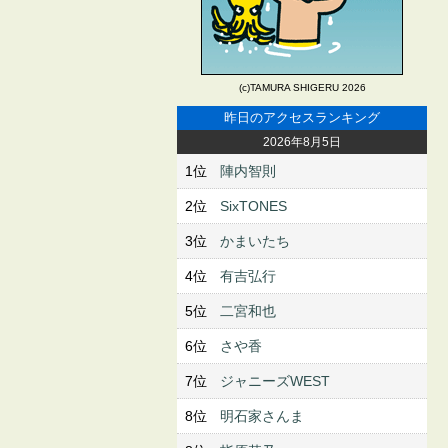
(c)TAMURA SHIGERU 2026
昨日のアクセスランキング
2026年8月5日
1位
陣内智則
2位
SixTONES
3位
かまいたち
4位
有吉弘行
5位
二宮和也
6位
さや香
7位
ジャニーズWEST
8位
明石家さんま