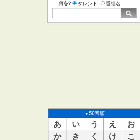
何を?
タレント
番組名
50音順
あ
い
う
え
お
か
き
く
け
こ