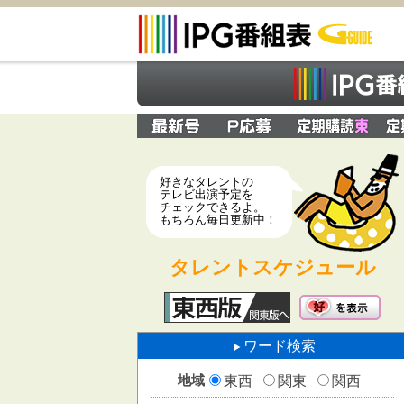
好きなタレントの
テレビ出演予定を
チェックできるよ。
もちろん毎日更新中！
タレントスケジュール
ワード検索
地域
東西
関東
関西