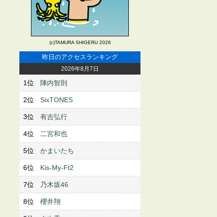
(c)TAMURA SHIGERU 2026
昨日のアクセスランキング
2026年8月7日
1位
陣内智則
2位
SixTONES
3位
有吉弘行
4位
二宮和也
5位
かまいたち
6位
Kis-My-Ft2
7位
乃木坂46
8位
櫻井翔