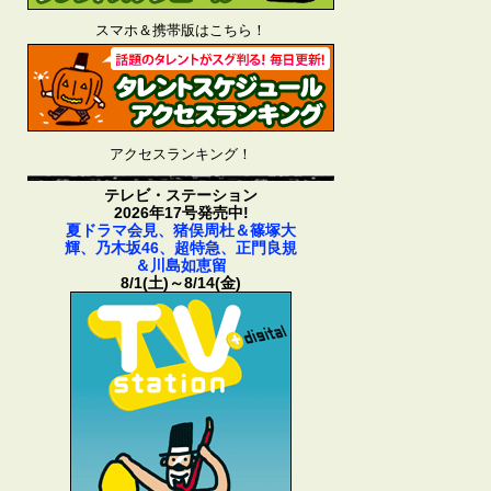
スマホ＆携帯版はこちら！
アクセスランキング！
テレビ・ステーション
2026年17号発売中!
夏ドラマ会見、猪俣周杜＆篠塚大
輝、乃木坂46、超特急、正門良規
＆川島如恵留
8/1(土)～8/14(金)