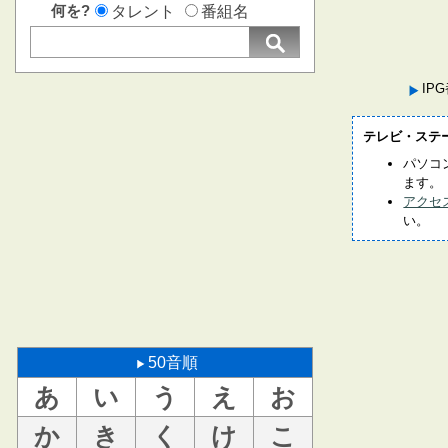
何を?
タレント
番組名
IP
テレビ・ステ
パソコ
ます。
アクセ
い。
50音順
あ
い
う
え
お
か
き
く
け
こ