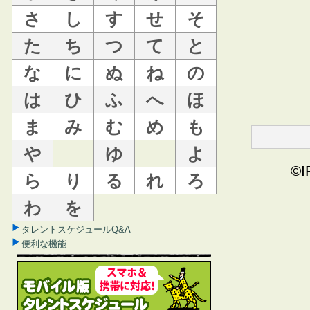
さ
し
す
せ
そ
た
ち
つ
て
と
な
に
ぬ
ね
の
は
ひ
ふ
へ
ほ
ま
み
む
め
も
や
ゆ
よ
©I
ら
り
る
れ
ろ
わ
を
タレントスケジュールQ&A
便利な機能