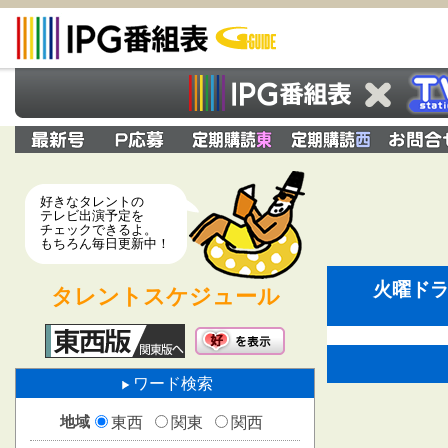
好きなタレントの
テレビ出演予定を
チェックできるよ。
もちろん毎日更新中！
火曜ドラ
タレントスケジュール
ワード検索
地域
東西
関東
関西