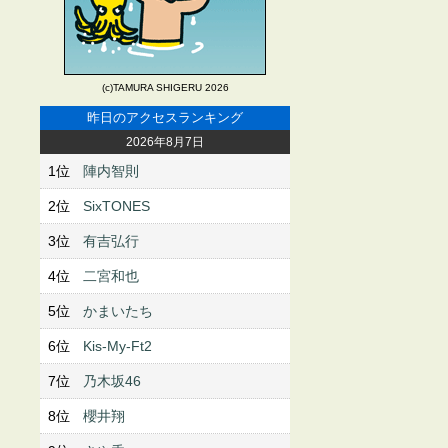
(c)TAMURA SHIGERU 2026
昨日のアクセスランキング
2026年8月7日
1位
陣内智則
2位
SixTONES
3位
有吉弘行
4位
二宮和也
5位
かまいたち
6位
Kis-My-Ft2
7位
乃木坂46
8位
櫻井翔