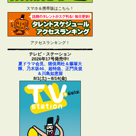
スマホ＆携帯版はこちら！
アクセスランキング！
テレビ・ステーション
2026年17号発売中!
夏ドラマ会見、猪俣周杜＆篠塚大
輝、乃木坂46、超特急、正門良規
＆川島如恵留
8/1(土)～8/14(金)