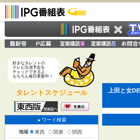
好きなタレントの
テレビ出演予定を
チェックできるよ。
もちろん毎日更新中！
上田と女D
タレントスケジュール
ワード検索
地域
東西
関東
関西