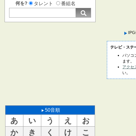
何を?
タレント
番組名
IP
テレビ・ステ
パソコ
ます。
アクセ
い。
50音順
あ
い
う
え
お
か
き
く
け
こ