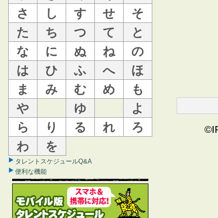
さ
し
す
せ
そ
た
ち
つ
て
と
な
に
ぬ
ね
の
は
ひ
ふ
へ
ほ
ま
み
む
め
も
や
ゆ
よ
ら
り
る
れ
ろ
©I
わ
を
タレントスケジュールQ&A
便利な機能