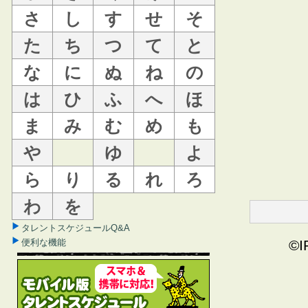
さ
し
す
せ
そ
た
ち
つ
て
と
な
に
ぬ
ね
の
は
ひ
ふ
へ
ほ
ま
み
む
め
も
や
ゆ
よ
ら
り
る
れ
ろ
わ
を
タレントスケジュールQ&A
便利な機能
©I