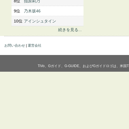
8位
指原莉乃
9位
乃木坂46
10位
アインシュタイン
続きを見る...
お問い合わせ
|
運営会社
TiVo、Gガイド、G-GUIDE、およびGガイドロゴは、米国