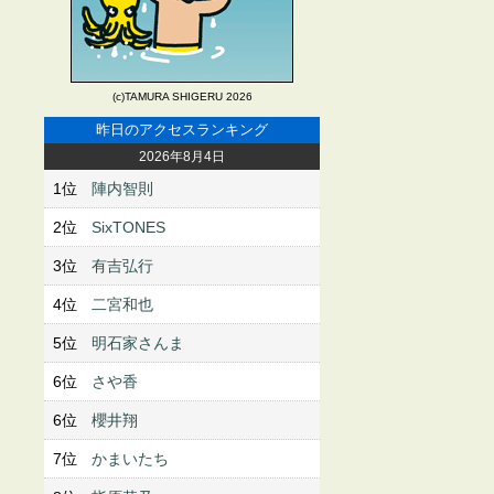
(c)TAMURA SHIGERU 2026
昨日のアクセスランキング
2026年8月4日
1位
陣内智則
2位
SixTONES
3位
有吉弘行
4位
二宮和也
5位
明石家さんま
6位
さや香
6位
櫻井翔
7位
かまいたち