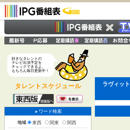
好きなタレントの
テレビ出演予定を
チェックできるよ。
もちろん毎日更新中！
ラヴィット
タレントスケジュール
ワード検索
地域
東西
関東
関西