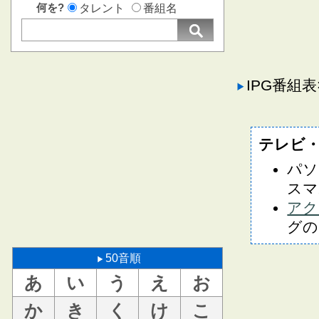
何を?
タレント
番組名
IPG番組
テレビ
パソ
スマ
アク
グの
50音順
あ
い
う
え
お
か
き
く
け
こ