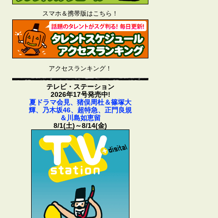
スマホ＆携帯版はこちら！
アクセスランキング！
テレビ・ステーション
2026年17号発売中!
夏ドラマ会見、猪俣周杜＆篠塚大
輝、乃木坂46、超特急、正門良規
＆川島如恵留
8/1(土)～8/14(金)