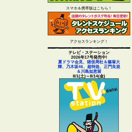
スマホ＆携帯版はこちら！
アクセスランキング！
テレビ・ステーション
2026年17号発売中!
夏ドラマ会見、猪俣周杜＆篠塚大
輝、乃木坂46、超特急、正門良規
＆川島如恵留
8/1(土)～8/14(金)