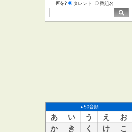
何を?
タレント
番組名
50音順
あ
い
う
え
お
か
き
く
け
こ