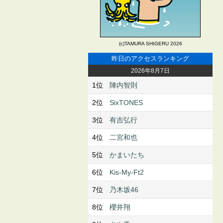
(c)TAMURA SHIGERU 2026
昨日のアクセスランキング
2026年8月7日
1位
陣内智則
2位
SixTONES
3位
有吉弘行
4位
二宮和也
5位
かまいたち
6位
Kis-My-Ft2
7位
乃木坂46
8位
櫻井翔