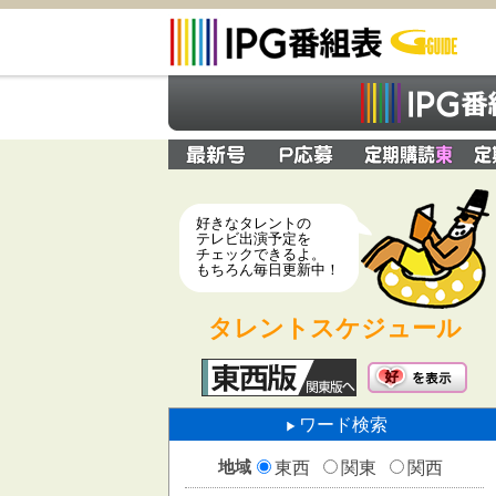
好きなタレントの
テレビ出演予定を
チェックできるよ。
もちろん毎日更新中！
タレントスケジュール
ワード検索
地域
東西
関東
関西