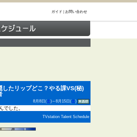
ガイド
|
お問い合わせ
したリップどこ？やる課VS(秘)
者
8月8日(
土
)～8月15日(
土
)
んでした。
TVstation Talent Schedule