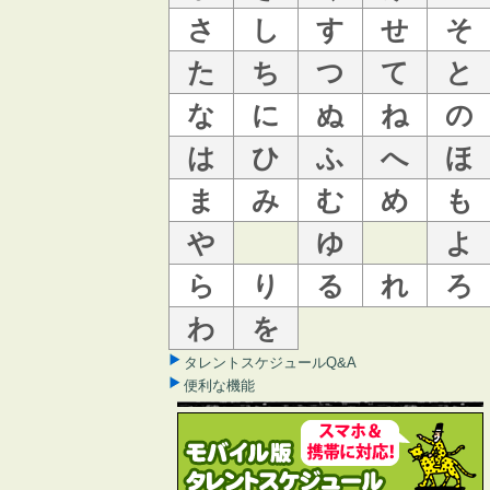
さ
し
す
せ
そ
た
ち
つ
て
と
な
に
ぬ
ね
の
は
ひ
ふ
へ
ほ
ま
み
む
め
も
や
ゆ
よ
ら
り
る
れ
ろ
わ
を
タレントスケジュールQ&A
便利な機能