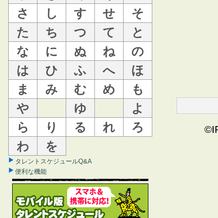
さ
し
す
せ
そ
た
ち
つ
て
と
な
に
ぬ
ね
の
は
ひ
ふ
へ
ほ
ま
み
む
め
も
や
ゆ
よ
ら
り
る
れ
ろ
©I
わ
を
タレントスケジュールQ&A
便利な機能