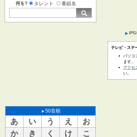
何を?
タレント
番組名
IP
テレビ・ステ
パソコ
ます。
アクセ
い。
50音順
あ
い
う
え
お
か
き
く
け
こ