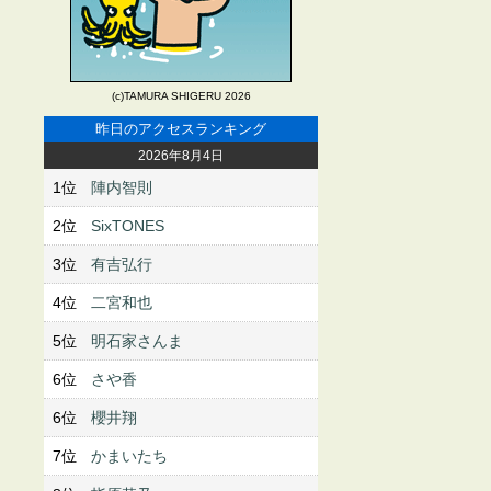
(c)TAMURA SHIGERU 2026
昨日のアクセスランキング
2026年8月4日
1位
陣内智則
2位
SixTONES
3位
有吉弘行
4位
二宮和也
5位
明石家さんま
6位
さや香
6位
櫻井翔
7位
かまいたち