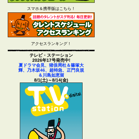
スマホ＆携帯版はこちら！
アクセスランキング！
テレビ・ステーション
2026年17号発売中!
夏ドラマ会見、猪俣周杜＆篠塚大
輝、乃木坂46、超特急、正門良規
＆川島如恵留
8/1(土)～8/14(金)