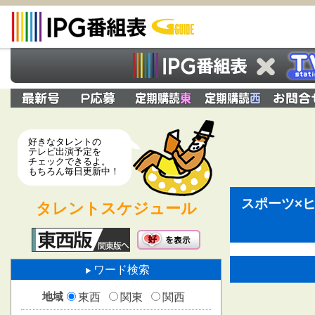
好きなタレントの
テレビ出演予定を
チェックできるよ。
もちろん毎日更新中！
スポーツ×
タレントスケジュール
ワード検索
地域
東西
関東
関西