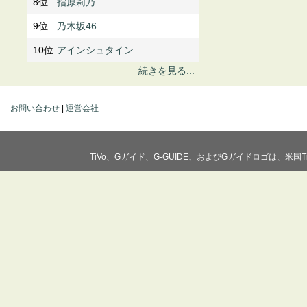
8位
指原莉乃
9位
乃木坂46
10位
アインシュタイン
続きを見る...
お問い合わせ
|
運営会社
TiVo、Gガイド、G-GUIDE、およびGガイドロゴは、米国