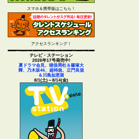
スマホ＆携帯版はこちら！
アクセスランキング！
テレビ・ステーション
2026年17号発売中!
夏ドラマ会見、猪俣周杜＆篠塚大
輝、乃木坂46、超特急、正門良規
＆川島如恵留
8/1(土)～8/14(金)