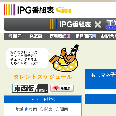
好きなタレントの
テレビ出演予定を
チェックできるよ。
もちろん毎日更新中！
もしマネ予習
タレントスケジュール
ワード検索
地域
東西
関東
関西