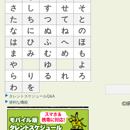
さ
し
す
せ
そ
た
ち
つ
て
と
な
に
ぬ
ね
の
は
ひ
ふ
へ
ほ
ま
み
む
め
も
や
ゆ
よ
ら
り
る
れ
ろ
わ
を
タレントスケジュールQ&A
便利な機能
©I