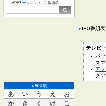
何を?
タレント
番組名
IPG番組
テレビ
パソ
スマ
アク
グの
50音順
あ
い
う
え
お
か
き
く
け
こ