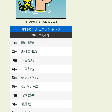
(c)TAMURA SHIGERU 2026
昨日のアクセスランキング
2026年8月7日
1位
陣内智則
2位
SixTONES
3位
有吉弘行
4位
二宮和也
5位
かまいたち
6位
Kis-My-Ft2
7位
乃木坂46
8位
櫻井翔