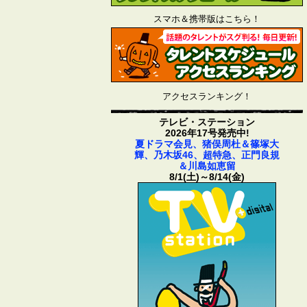
スマホ＆携帯版はこちら！
アクセスランキング！
テレビ・ステーション
2026年17号発売中!
夏ドラマ会見、猪俣周杜＆篠塚大
輝、乃木坂46、超特急、正門良規
＆川島如恵留
8/1(土)～8/14(金)