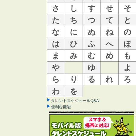
さ
し
す
せ
そ
た
ち
つ
て
と
な
に
ぬ
ね
の
は
ひ
ふ
へ
ほ
ま
み
む
め
も
や
ゆ
よ
ら
り
る
れ
ろ
わ
を
タレントスケジュールQ&A
便利な機能