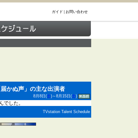
ガイド
|
お問い合わせ
週「届かぬ声」の主な出演者
8月8日(
土
)～8月15日(
土
)
んでした。
TVstation Talent Schedule