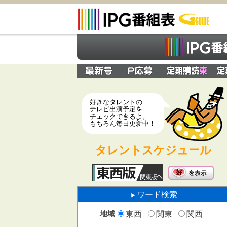
好きなタレントの
テレビ出演予定を
チェックできるよ。
もちろん毎日更新中！
タレントスケジュール
ワード検索
地域
東西
関東
関西