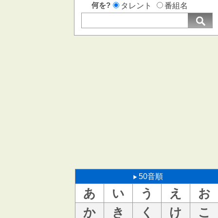
何を?
タレント
番組名
50音順
あ
い
う
え
お
か
き
く
け
こ