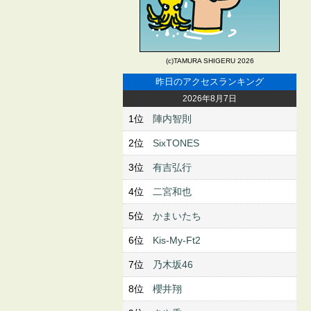
(c)TAMURA SHIGERU 2026
昨日のアクセスランキング
2026年8月7日
1位
陣内智則
2位
SixTONES
3位
有吉弘行
4位
二宮和也
5位
かまいたち
6位
Kis-My-Ft2
7位
乃木坂46
8位
櫻井翔