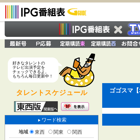
好きなタレントの
テレビ出演予定を
チェックできるよ。
もちろん毎日更新中！
ゴゴスマ【
タレントスケジュール
ワード検索
地域
東西
関東
関西