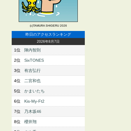
(c)TAMURA SHIGERU 2026
昨日のアクセスランキング
2026年8月7日
1位
陣内智則
2位
SixTONES
3位
有吉弘行
4位
二宮和也
5位
かまいたち
6位
Kis-My-Ft2
7位
乃木坂46
8位
櫻井翔