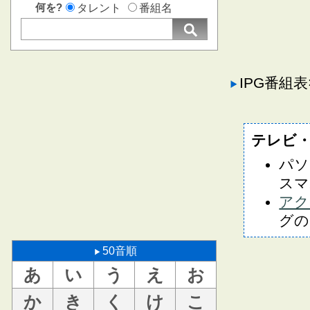
何を?
タレント
番組名
IPG番組
テレビ
パソ
スマ
アク
グの
50音順
あ
い
う
え
お
か
き
く
け
こ