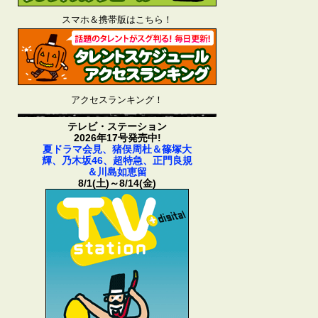
スマホ＆携帯版はこちら！
アクセスランキング！
テレビ・ステーション
2026年17号発売中!
夏ドラマ会見、猪俣周杜＆篠塚大
輝、乃木坂46、超特急、正門良規
＆川島如恵留
8/1(土)～8/14(金)