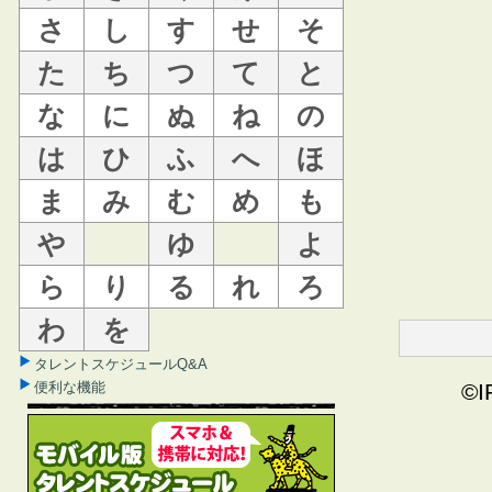
さ
し
す
せ
そ
た
ち
つ
て
と
な
に
ぬ
ね
の
は
ひ
ふ
へ
ほ
ま
み
む
め
も
や
ゆ
よ
ら
り
る
れ
ろ
わ
を
タレントスケジュールQ&A
便利な機能
©I