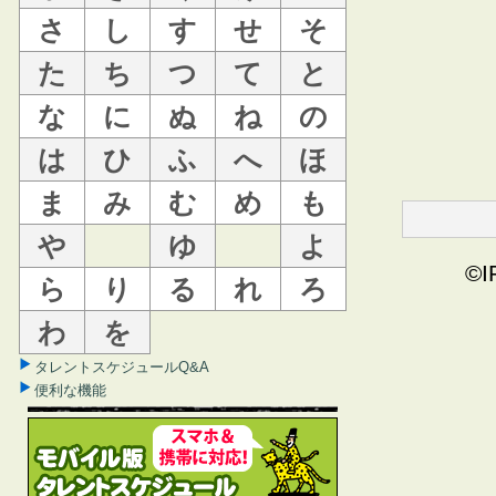
さ
し
す
せ
そ
た
ち
つ
て
と
な
に
ぬ
ね
の
は
ひ
ふ
へ
ほ
ま
み
む
め
も
や
ゆ
よ
©I
ら
り
る
れ
ろ
わ
を
タレントスケジュールQ&A
便利な機能