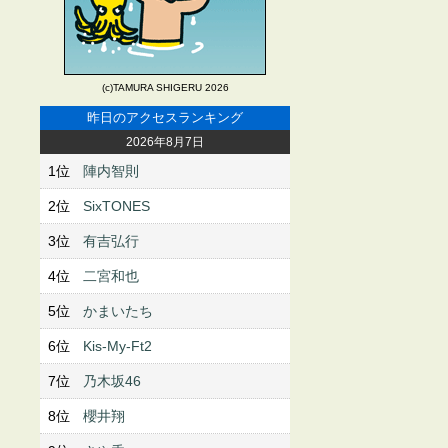
(c)TAMURA SHIGERU 2026
昨日のアクセスランキング
2026年8月7日
1位
陣内智則
2位
SixTONES
3位
有吉弘行
4位
二宮和也
5位
かまいたち
6位
Kis-My-Ft2
7位
乃木坂46
8位
櫻井翔