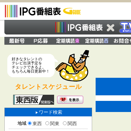
好きなタレントの
テレビ出演予定を
チェックできるよ。
もちろん毎日更新中！
タレントスケジュール
ワード検索
地域
東西
関東
関西