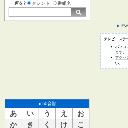
何を?
タレント
番組名
IP
テレビ・ステ
パソコ
ます。
アクセ
い。
50音順
あ
い
う
え
お
か
き
く
け
こ