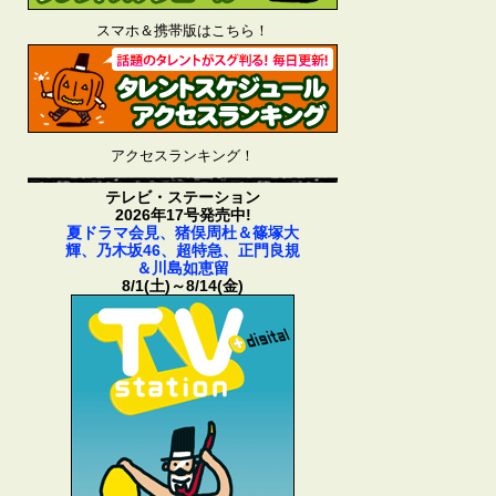
スマホ＆携帯版はこちら！
アクセスランキング！
テレビ・ステーション
2026年17号発売中!
夏ドラマ会見、猪俣周杜＆篠塚大
輝、乃木坂46、超特急、正門良規
＆川島如恵留
8/1(土)～8/14(金)