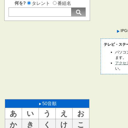
何を?
タレント
番組名
IP
テレビ・ステ
パソコ
ます。
アクセ
い。
50音順
あ
い
う
え
お
か
き
く
け
こ