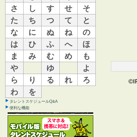
さ
し
す
せ
そ
た
ち
つ
て
と
な
に
ぬ
ね
の
は
ひ
ふ
へ
ほ
ま
み
む
め
も
や
ゆ
よ
ら
り
る
れ
ろ
©I
わ
を
タレントスケジュールQ&A
便利な機能