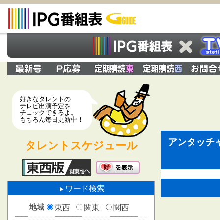
好きなタレントの
テレビ出演予定を
チェックできるよ。
もちろん毎日更新中！
アンタッチ
タレントスケジュール
ワード検索
地域
東西
関東
関西