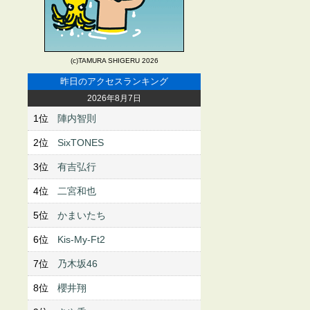
(c)TAMURA SHIGERU 2026
昨日のアクセスランキング
2026年8月7日
1位
陣内智則
2位
SixTONES
3位
有吉弘行
4位
二宮和也
5位
かまいたち
6位
Kis-My-Ft2
7位
乃木坂46
8位
櫻井翔