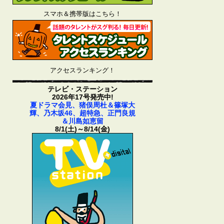
スマホ＆携帯版はこちら！
アクセスランキング！
テレビ・ステーション
2026年17号発売中!
夏ドラマ会見、猪俣周杜＆篠塚大
輝、乃木坂46、超特急、正門良規
＆川島如恵留
8/1(土)～8/14(金)