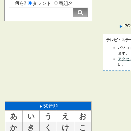
何を?
タレント
番組名
IP
テレビ・ステ
パソコ
ます。
アクセ
い。
50音順
あ
い
う
え
お
か
き
く
け
こ