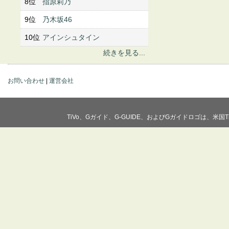
8位
指原莉乃
9位
乃木坂46
10位
アインシュタイン
続きを見る...
お問い合わせ
|
運営会社
TiVo、Gガイド、G-GUIDE、およびGガイドロゴは、米国