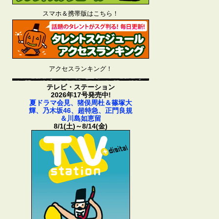
スマホ＆携帯版はこちら！
アクセスランキング！
テレビ・ステーション
2026年17号発売中!
夏ドラマ会見、猪俣周杜＆篠塚大
輝、乃木坂46、超特急、正門良規
＆川島如恵留
8/1(土)～8/14(金)