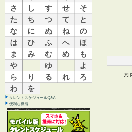
さ
し
す
せ
そ
た
ち
つ
て
と
な
に
ぬ
ね
の
は
ひ
ふ
へ
ほ
ま
み
む
め
も
や
ゆ
よ
©I
ら
り
る
れ
ろ
わ
を
タレントスケジュールQ&A
便利な機能