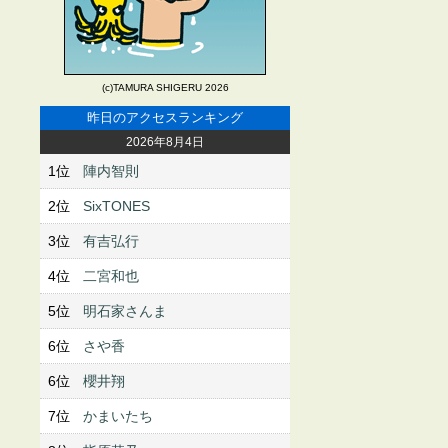
(c)TAMURA SHIGERU 2026
昨日のアクセスランキング
2026年8月4日
1位
陣内智則
2位
SixTONES
3位
有吉弘行
4位
二宮和也
5位
明石家さんま
6位
さや香
6位
櫻井翔
7位
かまいたち