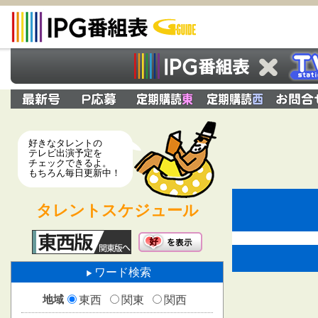
好きなタレントの
テレビ出演予定を
チェックできるよ。
もちろん毎日更新中！
タレントスケジュール
ワード検索
地域
東西
関東
関西