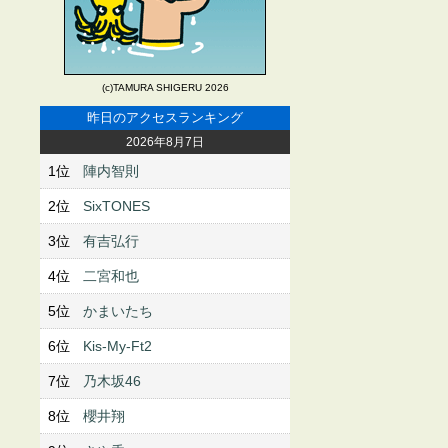
(c)TAMURA SHIGERU 2026
昨日のアクセスランキング
2026年8月7日
1位
陣内智則
2位
SixTONES
3位
有吉弘行
4位
二宮和也
5位
かまいたち
6位
Kis-My-Ft2
7位
乃木坂46
8位
櫻井翔