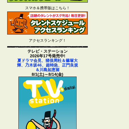
スマホ＆携帯版はこちら！
アクセスランキング！
テレビ・ステーション
2026年17号発売中!
夏ドラマ会見、猪俣周杜＆篠塚大
輝、乃木坂46、超特急、正門良規
＆川島如恵留
8/1(土)～8/14(金)