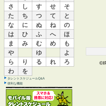
さ
し
す
せ
そ
た
ち
つ
て
と
な
に
ぬ
ね
の
は
ひ
ふ
へ
ほ
ま
み
む
め
も
や
ゆ
よ
ら
り
る
れ
ろ
©I
わ
を
タレントスケジュールQ&A
便利な機能