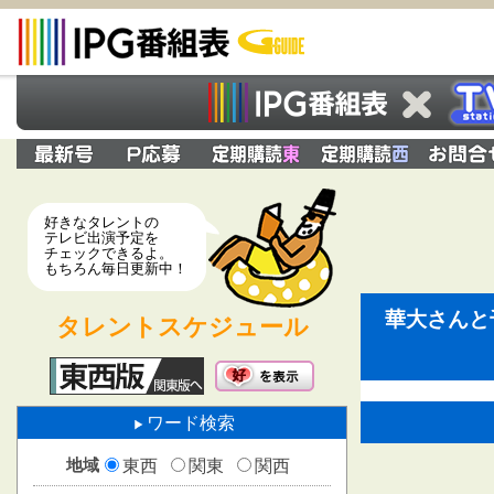
好きなタレントの
テレビ出演予定を
チェックできるよ。
もちろん毎日更新中！
華大さんと
タレントスケジュール
ワード検索
地域
東西
関東
関西