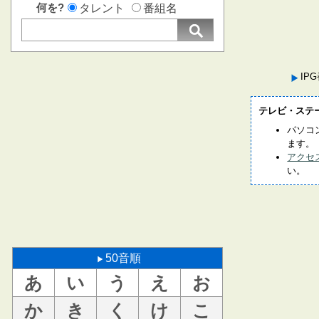
何を?
タレント
番組名
IP
テレビ・ステ
パソコ
ます。
アクセ
い。
50音順
あ
い
う
え
お
か
き
く
け
こ