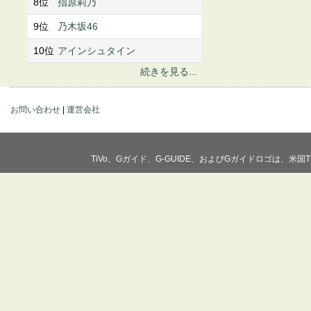
8位
指原莉乃
9位
乃木坂46
10位
アインシュタイン
続きを見る...
お問い合わせ
|
運営会社
TiVo、Gガイド、G-GUIDE、およびGガイドロゴは、米国