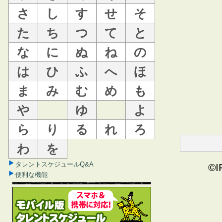
さ
し
す
せ
そ
た
ち
つ
て
と
な
に
ぬ
ね
の
は
ひ
ふ
へ
ほ
ま
み
む
め
も
や
ゆ
よ
ら
り
る
れ
ろ
わ
を
タレントスケジュールQ&A
©I
便利な機能