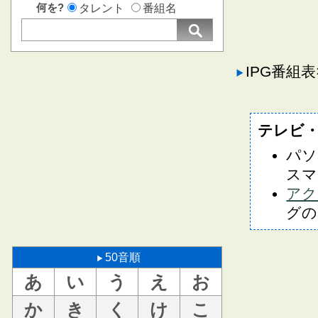
何を?
タレント
番組名
IPG番組
テレビ
パソ
スマ
アク
グの
50音順
あ
い
う
え
お
か
き
く
け
こ