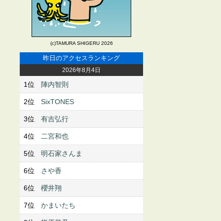
(c)TAMURA SHIGERU 2026
昨日のアクセスランキング
2026年8月4日
1位
陣内智則
2位
SixTONES
3位
有吉弘行
4位
二宮和也
5位
明石家さんま
6位
さや香
6位
櫻井翔
7位
かまいたち