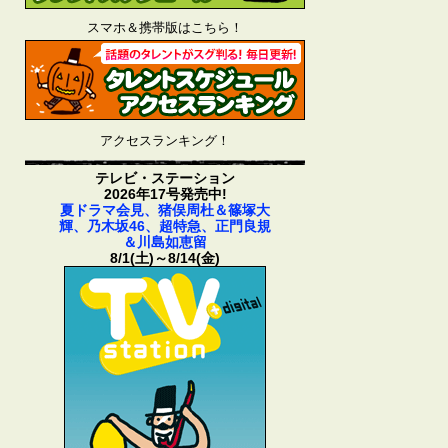
スマホ＆携帯版はこちら！
アクセスランキング！
テレビ・ステーション
2026年17号発売中!
夏ドラマ会見、猪俣周杜＆篠塚大
輝、乃木坂46、超特急、正門良規
＆川島如恵留
8/1(土)～8/14(金)