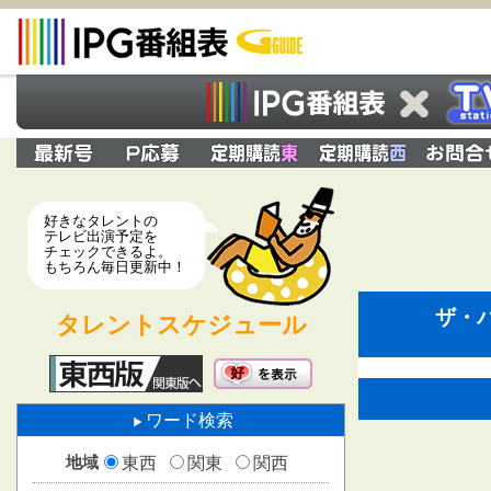
好きなタレントの
テレビ出演予定を
チェックできるよ。
もちろん毎日更新中！
ザ・
タレントスケジュール
ワード検索
地域
東西
関東
関西