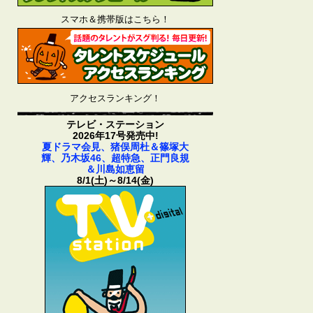
スマホ＆携帯版はこちら！
アクセスランキング！
テレビ・ステーション
2026年17号発売中!
夏ドラマ会見、猪俣周杜＆篠塚大
輝、乃木坂46、超特急、正門良規
＆川島如恵留
8/1(土)～8/14(金)