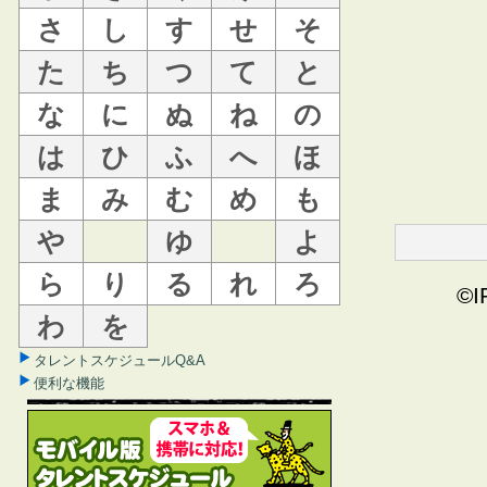
さ
し
す
せ
そ
た
ち
つ
て
と
な
に
ぬ
ね
の
は
ひ
ふ
へ
ほ
ま
み
む
め
も
や
ゆ
よ
ら
り
る
れ
ろ
©I
わ
を
タレントスケジュールQ&A
便利な機能