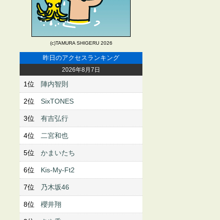
(c)TAMURA SHIGERU 2026
昨日のアクセスランキング
2026年8月7日
1位
陣内智則
2位
SixTONES
3位
有吉弘行
4位
二宮和也
5位
かまいたち
6位
Kis-My-Ft2
7位
乃木坂46
8位
櫻井翔