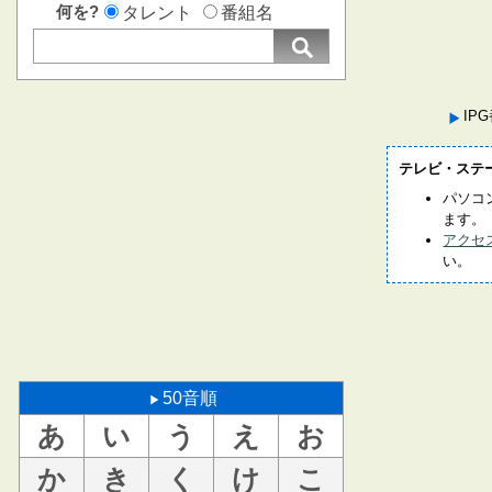
何を?
タレント
番組名
IP
テレビ・ステ
パソコ
ます。
アクセ
い。
50音順
あ
い
う
え
お
か
き
く
け
こ