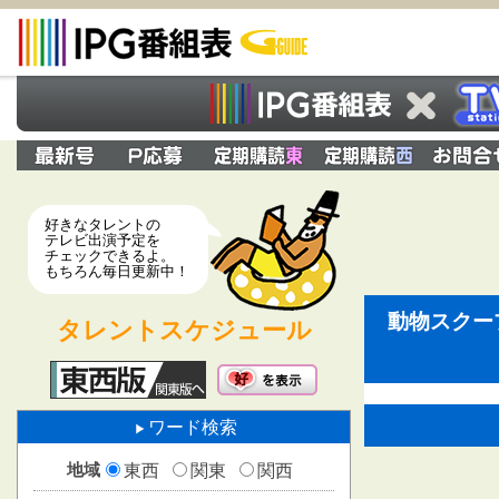
好きなタレントの
テレビ出演予定を
チェックできるよ。
もちろん毎日更新中！
動物スクー
タレントスケジュール
ワード検索
地域
東西
関東
関西