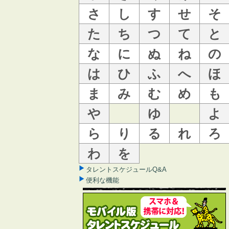
さ
し
す
せ
そ
た
ち
つ
て
と
な
に
ぬ
ね
の
は
ひ
ふ
へ
ほ
ま
み
む
め
も
や
ゆ
よ
ら
り
る
れ
ろ
わ
を
タレントスケジュールQ&A
便利な機能