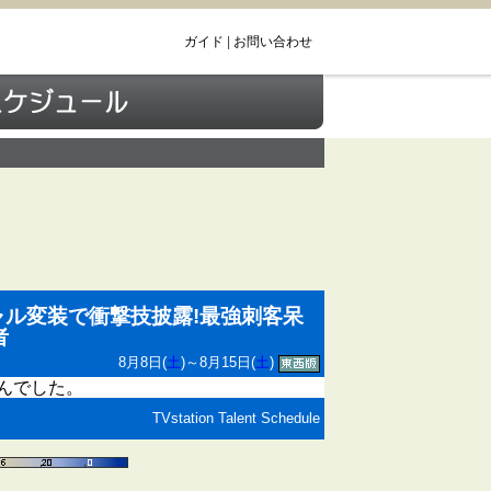
ガイド
|
お問い合わせ
ル変装で衝撃技披露!最強刺客呆
者
8月8日(
土
)～8月15日(
土
)
んでした。
TVstation Talent Schedule