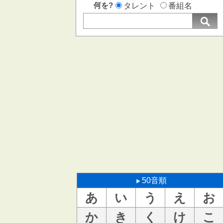
何を?
タレント
番組名
50音順
あ
い
う
え
お
か
き
く
け
こ