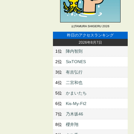
(c)TAMURA SHIGERU 2026
昨日のアクセスランキング
2026年8月7日
1位
陣内智則
2位
SixTONES
3位
有吉弘行
4位
二宮和也
5位
かまいたち
6位
Kis-My-Ft2
7位
乃木坂46
8位
櫻井翔