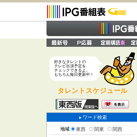
好きなタレントの
テレビ出演予定を
チェックできるよ。
もちろん毎日更新中！
タレントスケジュール
ワード検索
地域
東西
関東
関西