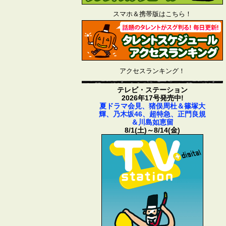
スマホ＆携帯版はこちら！
アクセスランキング！
テレビ・ステーション
2026年17号発売中!
夏ドラマ会見、猪俣周杜＆篠塚大
輝、乃木坂46、超特急、正門良規
＆川島如恵留
8/1(土)～8/14(金)