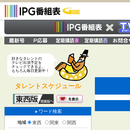
好きなタレントの
テレビ出演予定を
チェックできるよ。
もちろん毎日更新中！
タレントスケジュール
ワード検索
地域
東西
関東
関西