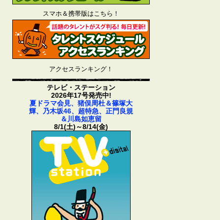
スマホ＆携帯版はこちら！
アクセスランキング！
テレビ・ステーション
2026年17号発売中!
夏ドラマ会見、猪俣周杜＆篠塚大
輝、乃木坂46、超特急、正門良規
＆川島如恵留
8/1(土)～8/14(金)