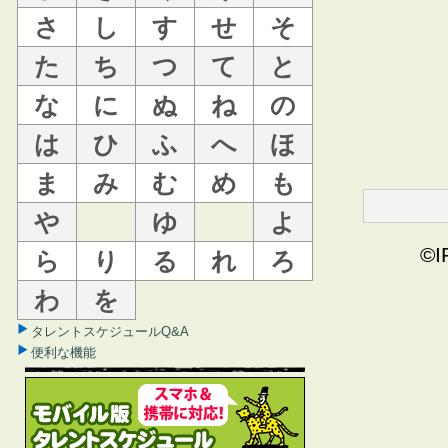
さ
し
す
せ
そ
た
ち
つ
て
と
な
に
ぬ
ね
の
は
ひ
ふ
へ
ほ
ま
み
む
め
も
や
ゆ
よ
©I
ら
り
る
れ
ろ
わ
を
タレントスケジュールQ&A
便利な機能