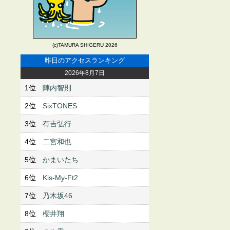
(c)TAMURA SHIGERU 2026
昨日のアクセスランキング
2026年8月7日
1位
陣内智則
2位
SixTONES
3位
有吉弘行
4位
二宮和也
5位
かまいたち
6位
Kis-My-Ft2
7位
乃木坂46
8位
櫻井翔