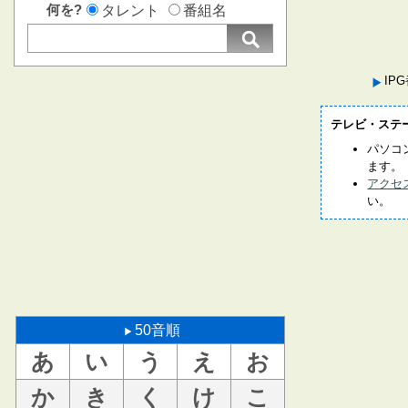
何を?
タレント
番組名
IP
テレビ・ステ
パソコ
ます。
アクセ
い。
50音順
あ
い
う
え
お
か
き
く
け
こ