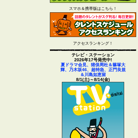
スマホ＆携帯版はこちら！
アクセスランキング！
テレビ・ステーション
2026年17号発売中!
夏ドラマ会見、猪俣周杜＆篠塚大
輝、乃木坂46、超特急、正門良規
＆川島如恵留
8/1(土)～8/14(金)