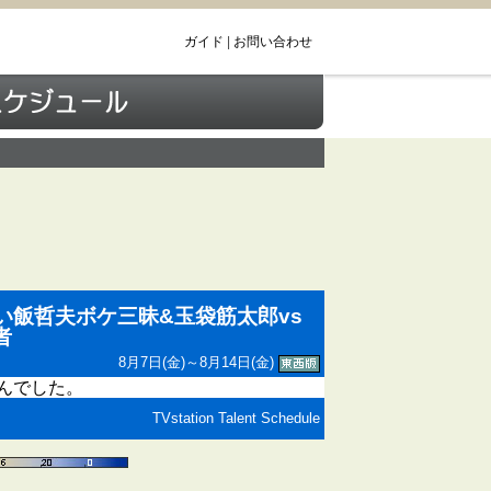
ガイド
|
お問い合わせ
い飯哲夫ボケ三昧&玉袋筋太郎vs
者
8月7日(金)～8月14日(金)
んでした。
TVstation Talent Schedule