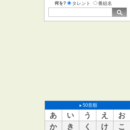
何を?
タレント
番組名
50音順
あ
い
う
え
お
か
き
く
け
こ