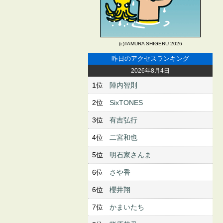
(c)TAMURA SHIGERU 2026
昨日のアクセスランキング
2026年8月4日
1位
陣内智則
2位
SixTONES
3位
有吉弘行
4位
二宮和也
5位
明石家さんま
6位
さや香
6位
櫻井翔
7位
かまいたち