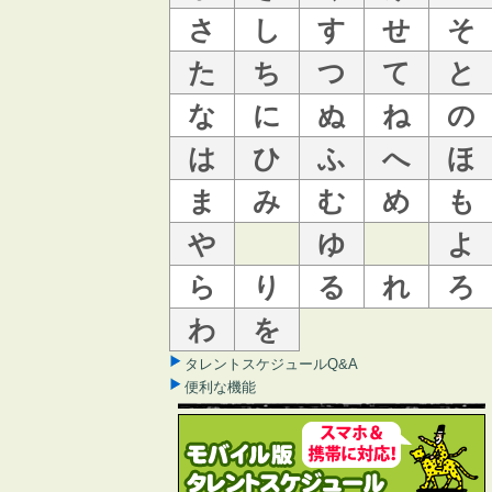
さ
し
す
せ
そ
た
ち
つ
て
と
な
に
ぬ
ね
の
は
ひ
ふ
へ
ほ
ま
み
む
め
も
や
ゆ
よ
ら
り
る
れ
ろ
わ
を
タレントスケジュールQ&A
便利な機能