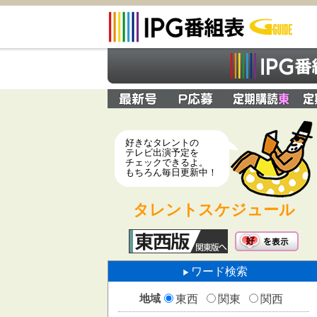
好きなタレントの
テレビ出演予定を
チェックできるよ。
もちろん毎日更新中！
タレントスケジュール
ワード検索
地域
東西
関東
関西