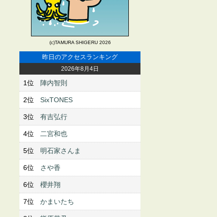
(c)TAMURA SHIGERU 2026
昨日のアクセスランキング
2026年8月4日
1位
陣内智則
2位
SixTONES
3位
有吉弘行
4位
二宮和也
5位
明石家さんま
6位
さや香
6位
櫻井翔
7位
かまいたち