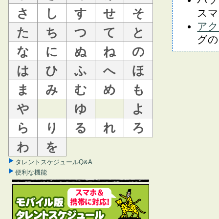
さ
し
す
せ
そ
スマ
アク
た
ち
つ
て
と
グの
な
に
ぬ
ね
の
は
ひ
ふ
へ
ほ
ま
み
む
め
も
や
ゆ
よ
ら
り
る
れ
ろ
わ
を
タレントスケジュールQ&A
便利な機能