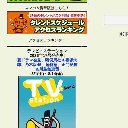
スマホ＆携帯版はこちら！
©I
アクセスランキング！
テレビ・ステーション
2026年17号発売中!
夏ドラマ会見、猪俣周杜＆篠塚大
輝、乃木坂46、超特急、正門良規
＆川島如恵留
8/1(土)～8/14(金)