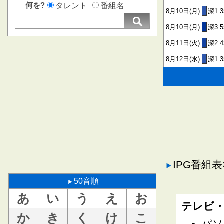
何を?
タレント
番組名
8月10日(月)
深1:3
8月10日(月)
深3:
8月11日(火)
深2:4
8月12日(水)
深1:3
IPG番組
50音順
あ
い
う
え
お
テレビ
か
き
く
け
こ
パソ