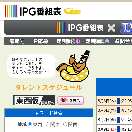
好きなタレントの
テレビ出演予定を
チェックできるよ。
もちろん毎日更新中！
タレントスケジュール
8月6日(木)
深2:0
8月6日(木)
深3:4
ワード検索
8月7日(金)
深2:4
地域
東西
関東
関西
8月9日(
日
)
深2:1