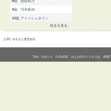
8位
指原莉乃
9位
乃木坂46
10位
アインシュタイン
続きを見る...
お問い合わせ
|
運営会社
TiVo、Gガイド、G-GUIDE、およびGガイドロゴは、米国