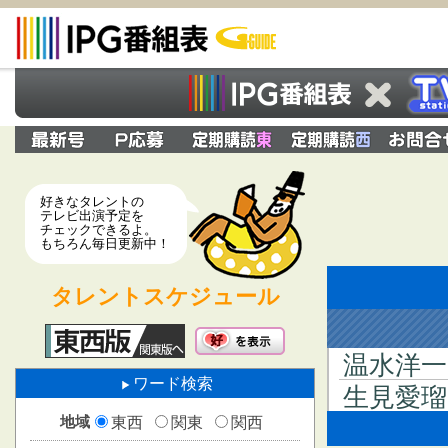
好きなタレントの
テレビ出演予定を
チェックできるよ。
もちろん毎日更新中！
タレントスケジュール
温水洋一
ワード検索
生見愛瑠
地域
東西
関東
関西