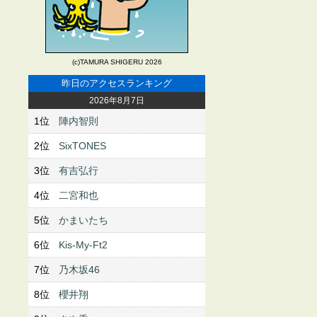
(c)TAMURA SHIGERU 2026
昨日のアクセスランキング
2026年8月7日
1位
陣内智則
2位
SixTONES
3位
有吉弘行
4位
二宮和也
5位
かまいたち
6位
Kis-My-Ft2
7位
乃木坂46
8位
櫻井翔