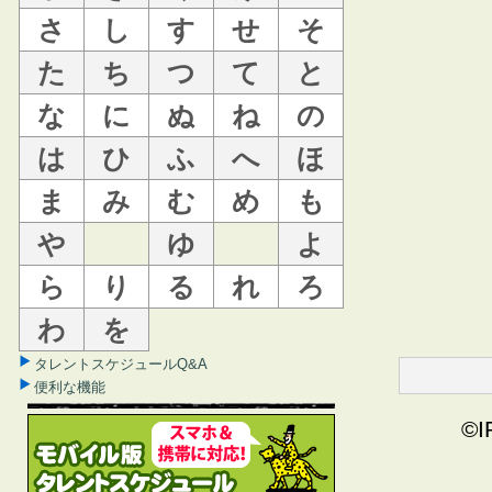
さ
し
す
せ
そ
た
ち
つ
て
と
な
に
ぬ
ね
の
は
ひ
ふ
へ
ほ
ま
み
む
め
も
や
ゆ
よ
ら
り
る
れ
ろ
わ
を
タレントスケジュールQ&A
便利な機能
©I