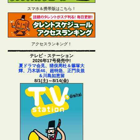
スマホ＆携帯版はこちら！
アクセスランキング！
テレビ・ステーション
2026年17号発売中!
夏ドラマ会見、猪俣周杜＆篠塚大
輝、乃木坂46、超特急、正門良規
＆川島如恵留
8/1(土)～8/14(金)