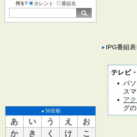
何を?
タレント
番組名
IPG番組
テレビ
パソ
スマ
アク
グの
50音順
あ
い
う
え
お
か
き
く
け
こ