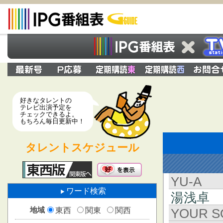
好きなタレントの
テレビ出演予定を
チェックできるよ。
もちろん毎日更新中！
タレントスケジュール
YU-A
ワード検索
湯浅卓
地域
東西
関東
関西
YOUR S