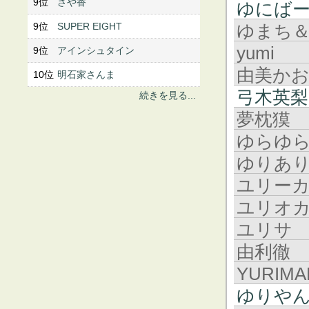
9位
さや香
ゆにば
9位
SUPER EIGHT
ゆまち
yumi
9位
アインシュタイン
由美か
10位
明石家さんま
弓木英梨
続きを見る...
夢枕獏
ゆらゆ
ゆりあ
ユリー
ユリオカ
ユリサ
由利徹
YURIMA
ゆりや