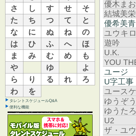
優木ま
さ
し
す
せ
そ
結城美栄
た
ち
つ
て
と
優希美青
な
に
ぬ
ね
の
ユウキ
遊吟
は
ひ
ふ
へ
ほ
U.K.
ま
み
む
め
も
YOU TH
や
ゆ
よ
ユージ
ら
り
る
れ
ろ
U字工事
わ
を
ユース
ゆうぞ
タレントスケジュールQ&A
便利な機能
ゆうた
U2
ザ・ユ