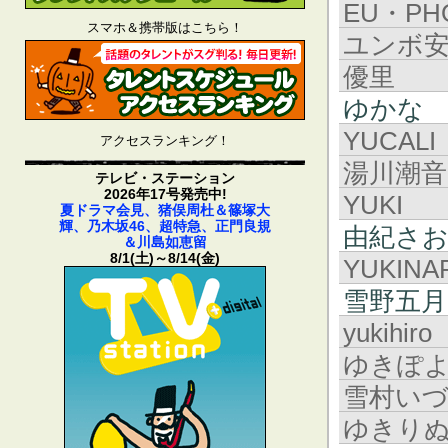
EU・PH
スマホ＆携帯版はこちら！
ユンボ
優里
ゆかな
YUCALI
アクセスランキング！
湯川潮音
テレビ・ステーション
2026年17号発売中!
YUKI
夏ドラマ会見、猪俣周杜＆篠塚大
輝、乃木坂46、超特急、正門良規
由紀さ
＆川島如恵留
8/1(土)～8/14(金)
YUKINA
雪野五月
yukihiro
ゆきぽ
雪村い
ゆきり