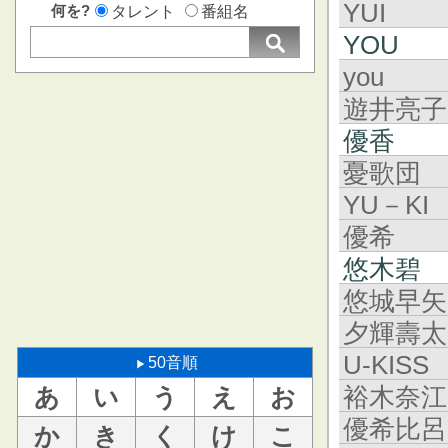
YUI
何を?
タレント
番組名
YOU
you
遊井亮子
優香
憂歌団
YU－KI
優希
悠木碧
悠城早矢
夕輝壽太
U-KISS
50音順
裕木奈江
あ
い
う
え
お
優希比呂
か
き
く
け
こ