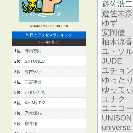
遊佐浩二
遊佐未森
ゆず
(c)TAMURA SHIGERU 2026
安岡優
昨日のアクセスランキング
柚木涼香
2026年8月7日
ユ・ソ
1位
陣内智則
JUDE
2位
SixTONES
ユチョ
3位
有吉弘行
ゆった
4位
二宮和也
ゆって
5位
かまいたち
ユナク
6位
Kis-My-Ft2
ユニコ
7位
乃木坂46
UNISON
8位
櫻井翔
universe