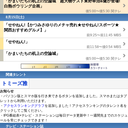
「かまいたちの机上の空論城 超大物ゲスト東野幸治&健が登場!
白熱ボウリング企画」
後5:00〜後5:30
関テレ
8月15日(
土
)
「せやねん!【かつみさゆりのメチャ売れ★せやねん!スポーツ★
関西おすすめグルメ】」
前9:25〜前11:45
MBS
「せやねん!」
前11:58〜後0:54
MBS
「かまいたちの机上の空論城」
後5:00〜後5:30
関テレ
関連タレント
トミーズ雅
お知らせ
・パソコン版とスマホ版を行き来できるボタンを追加しました。スマホまたはタブ
レットから利用いただけます。
・
アクセスランキンググラフ
を追加しました！アクセスランキングのタレント名を
クリックしてご覧ください。
・IPG番組表×テレビ・ステーションは毎日データ更新中！一週間先までのスケジュ
ールを常にチェックできます！
テレビ・ステーション誌