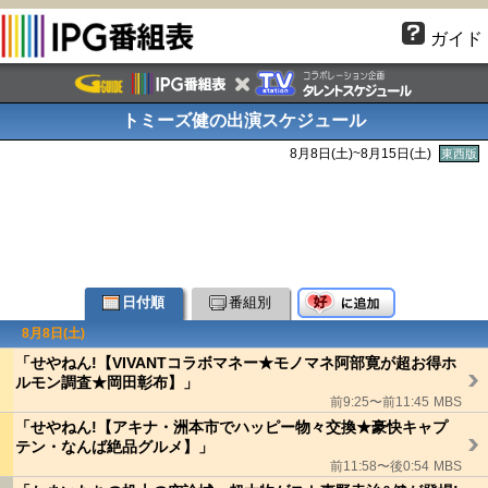
ガイド
トミーズ健の出演スケジュール
8月8日(
土
)~8月15日(
土
)
東西版
日付順
番組別
8月8日(
土
)
「せやねん!【VIVANTコラボマネー★モノマネ阿部寛が超お得ホ
ルモン調査★岡田彰布】」
前9:25〜前11:45
MBS
「せやねん!【アキナ・洲本市でハッピー物々交換★豪快キャプ
テン・なんば絶品グルメ】」
前11:58〜後0:54
MBS