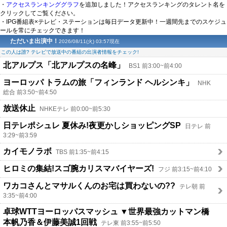
・
アクセスランキンググラフ
を追加しました！アクセスランキングのタレント名を
クリックしてご覧ください。
・IPG番組表×テレビ・ステーションは毎日データ更新中！一週間先までのスケジュ
ールを常にチェックできます！
ただいま出演中！
2026/08/11(火) 03:57現在
この人は誰? テレビで放送中の番組の出演者情報をチェック!
北アルプス「北アルプスの名峰」
BS1 前3:00~前4:00
ヨーロッパ トラムの旅「フィンランド ヘルシンキ」
NHK
総合 前3:50~前4:50
放送休止
NHKEテレ 前0:00~前5:30
日テレポシュレ 夏休み!夜更かしショッピングSP
日テレ 前
3:29~前3:59
カイモノラボ
TBS 前1:35~前4:15
ヒロミの集結!スゴ腕カリスマバイヤーズ!
フジ 前3:15~前4:10
ワカコさんとマサルくんのお宅は買わないの??
テレ朝 前
3:35~前4:00
卓球WTTヨーロッパスマッシュ ▼世界最強カットマン橋
本帆乃香＆伊藤美誠1回戦
テレ東 前3:55~前5:50