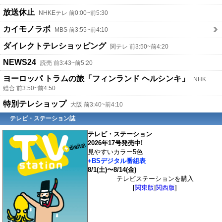
放送休止
NHKEテレ 前0:00~前5:30
カイモノラボ
MBS 前3:55~前4:10
ダイレクトテレショッピング
関テレ 前3:50~前4:20
NEWS24
読売 前3:43~前5:20
ヨーロッパ トラムの旅「フィンランド ヘルシンキ」
NHK
総合 前3:50~前4:50
特別テレショップ
大阪 前3:40~前4:10
テレビ・ステーション誌
テレビ・ステーション
2026年17号発売中!
見やすいカラー5色
+BSデジタル番組表
8/1(土)〜8/14(金)
テレビステーションを購入
[
関東版
|
関西版
]