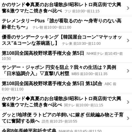
かのサンド◆真夏のお台場散歩!昭和レトロ商店街で大興
奮&激ウマたこ焼き食べ比べ
フジ 前10:00~前11:15
テレメンタリーPlus「誰が看取るのか 〜身寄りのない高
齢者たち〜」
テレ朝 前10:00~前11:00
優香のサンデークッキング【韓国屋台コーン“マヤッオッ
スス”&コーンな茶碗蒸し】
テレ東 前10:30~前11:00
第108回全国高校野球選手権大会 第5日
NHKEテレ 前10:45~前
10:50
サンデー・ジャポン 円安を阻止？我々の生活は？異例
「日米協調介入」▽直撃!八村塁
MBS 前10:00~前11:35
第108回全国高校野球選手権大会 第5日 第1試合
ABC 前
8:00~前11:00
かのサンド◆真夏のお台場散歩!昭和レトロ商店街で大興
奮&激ウマたこ焼き食べ比べ
関テレ 前10:00~前11:15
グッと!地球便 ラトビアの羊飼いに嫁ぎ 伝統編み物と子育
てに奮闘する娘へ
読売 前10:25~前10:55
令和8年長崎平和祈念式典
NHK総合 前10:45~前11:50