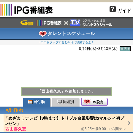
ガイド
タレントスケジュール
↑ココをタップすると今日に移動するよ！
8月6日(木)~8月13日(木)
東西版
「西山喜久恵」を追加しました。
日付順
番組別
8月6日(木)
「めざましテレビ【9時まで】トリプル台風影響は/マルシィ初プ
レゼン」
西山喜久恵
前5:25〜前9:00
フジ/関テレ