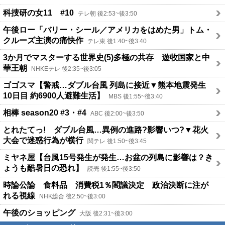
科捜研の女11 #10
テレ朝 後2:53~後3:50
午後ロー「バリー・シール／アメリカをはめた男」トム・
クルーズ主演の痛快作
テレ東 後1:40~後3:40
3か月でマスターする世界史(5)多極の共存 遊牧国家と中
華王朝
NHKEテレ 後2:35~後3:05
ゴゴスマ【警戒…ダブル台風 列島に接近▼熊本地震発生
10日目 約6900人避難生活】
MBS 後1:55~後3:40
相棒 season20 #3・#4
ABC 後2:00~後3:50
とれたてっ! ダブル台風…異例の進路?影響いつ?▼花火
大会で迷惑行為が横行
関テレ 後1:50~後3:45
ミヤネ屋【台風15号発生が発生…お盆の列島に影響は？き
ょうも酷暑日の恐れ】
読売 後1:55~後3:50
時論公論 食料品 消費税1％閣議決定 政治決断に注が
れる視線
NHK総合 後2:50~後3:00
午後のショッピング
大阪 後2:31~後3:00