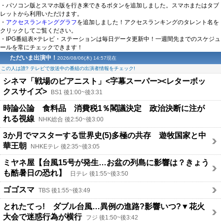
・パソコン版とスマホ版を行き来できるボタンを追加しました。スマホまたはタブ
レットから利用いただけます。
・
アクセスランキンググラフ
を追加しました！アクセスランキングのタレント名を
クリックしてご覧ください。
・IPG番組表×テレビ・ステーションは毎日データ更新中！一週間先までのスケジュ
ールを常にチェックできます！
ただいま出演中！
2026/08/06(木) 14:57現在
この人は誰? テレビで放送中の番組の出演者情報をチェック!
シネマ「戦場のピアニスト」<字幕スーパー><レターボッ
クスサイズ>
BS1 後1:00~後3:31
時論公論 食料品 消費税1％閣議決定 政治決断に注が
れる視線
NHK総合 後2:50~後3:00
3か月でマスターする世界史(5)多極の共存 遊牧国家と中
華王朝
NHKEテレ 後2:35~後3:05
ミヤネ屋【台風15号が発生…お盆の列島に影響は？きょう
も酷暑日の恐れ】
日テレ 後1:55~後3:50
ゴゴスマ
TBS 後1:55~後3:49
とれたてっ! ダブル台風…異例の進路?影響いつ?▼花火
大会で迷惑行為が横行
フジ 後1:50~後3:42