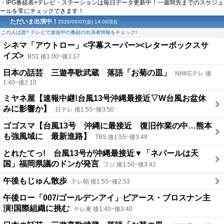
・IPG番組表×テレビ・ステーションは毎日データ更新中！一週間先までのスケジュ
ールを常にチェックできます！
ただいま出演中！
2026/08/07(金) 14:06現在
この人は誰? テレビで放送中の番組の出演者情報をチェック!
シネマ「アウトロー」<字幕スーパー><レターボックスサ
イズ>
BS1 後1:00~後3:17
日本の話芸 三遊亭歌武蔵 落語「お菊の皿」
NHKEテレ 後
1:40~後2:10
ミヤネ屋【速報中継!台風13号沖縄最接近▽W台風お盆休
みに影響か】
日テレ 後1:55~後3:50
ゴゴスマ【台風13号 沖縄に最接近 復旧作業の中…熊本
も強風域に 最新進路】
TBS 後1:55~後3:49
とれたてっ! 台風13号が沖縄最接近▼「ネパールは天
国」福岡県議のドンが発言
フジ 後1:50~後3:42
午後もじゅん散歩
テレ朝 後1:55~後2:53
午後ロー「007/ゴールデンアイ」ピアース・ブロスナン主
演!国際組織に挑む
テレ東 後1:40~後3:40