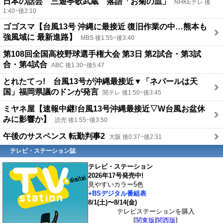
日本の話芸 三遊亭歌武蔵 落語「お菊の皿」
NHKEテレ 後
1:40~後2:10
ゴゴスマ【台風13号 沖縄に最接近 復旧作業の中…熊本も
強風域に 最新進路】
MBS 後1:55~後3:40
第108回全国高校野球選手権大会 第3日 第2試合・第3試
合・第4試合
ABC 後1:30~後5:47
とれたてっ! 台風13号が沖縄最接近▼「ネパールは天
国」福岡県議のドンが発言
関テレ 後1:50~後3:45
ミヤネ屋【速報中継!台風13号沖縄最接近▽W台風お盆休
みに影響か】
読売 後1:55~後3:50
午後のサスペンス 転勤判事2
大阪 後0:37~後2:31
テレビ・ステーション誌
テレビ・ステーション
2026年17号発売中!
見やすいカラー5色
+BSデジタル番組表
8/1(土)〜8/14(金)
テレビステーションを購入
[
関東版
|
関西版
]