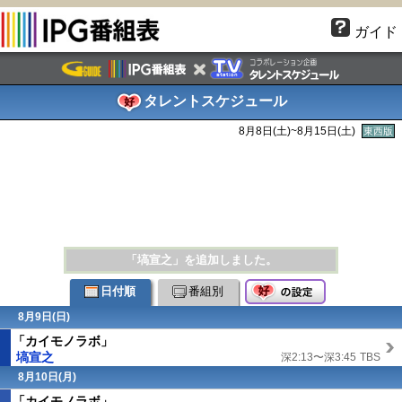
ガイド
タレントスケジュール
8月8日(
土
)~8月15日(
土
)
東西版
「塙宣之」を追加しました。
日付順
番組別
8月9日(
日
)
「カイモノラボ」
塙宣之
深2:13〜深3:45
TBS
8月10日(月)
「カイモノラボ」