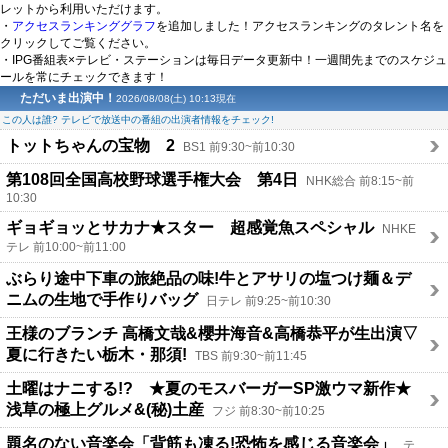
レットから利用いただけます。
・
アクセスランキンググラフ
を追加しました！アクセスランキングのタレント名を
クリックしてご覧ください。
・IPG番組表×テレビ・ステーションは毎日データ更新中！一週間先までのスケジュ
ールを常にチェックできます！
ただいま出演中！
2026/08/08(土) 10:13現在
この人は誰? テレビで放送中の番組の出演者情報をチェック!
トットちゃんの宝物 2
BS1 前9:30~前10:30
第108回全国高校野球選手権大会 第4日
NHK総合 前8:15~前
10:30
ギョギョッとサカナ★スター 超感覚魚スペシャル
NHKE
テレ 前10:00~前11:00
ぶらり途中下車の旅絶品の味!牛とアサリの塩つけ麺＆デ
ニムの生地で手作りバッグ
日テレ 前9:25~前10:30
王様のブランチ 高橋文哉&櫻井海音&高橋恭平が生出演▽
夏に行きたい栃木・那須!
TBS 前9:30~前11:45
土曜はナニする!? ★夏のモスバーガーSP激ウマ新作★
浅草の極上グルメ&(秘)土産
フジ 前8:30~前10:25
題名のない音楽会「背筋も凍る!恐怖を感じる音楽会」
テ