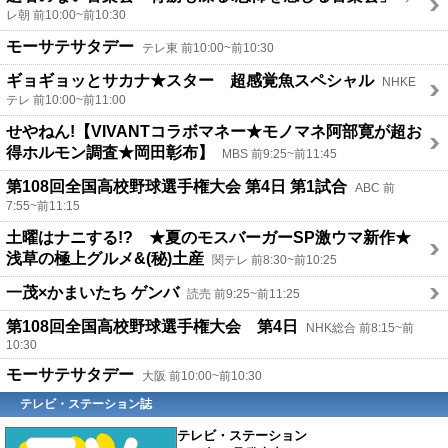
レ朝 前10:00~前10:30
モーサテサタデー
テレ東 前10:00~前10:30
ギョギョッとサカナ★スター 超感覚魚スペシャル
NHKE
テレ 前10:00~前11:00
せやねん!【VIVANTコラボマネー★モノマネ阿部寛が超お
得ホルモン調査★岡田彰布】
MBS 前9:25~前11:45
第108回全国高校野球選手権大会 第4日 第1試合
ABC 前
7:55~前11:15
土曜はナニする!? ★夏のモスバーガーSP激ウマ新作★
浅草の極上グルメ&(秘)土産
関テレ 前8:30~前10:25
一茂×かまいたち ゲンバ
読売 前9:25~前11:25
第108回全国高校野球選手権大会 第4日
NHK総合 前8:15~前
10:30
モーサテサタデー
大阪 前10:00~前10:30
テレビ・ステーション誌
テレビ・ステーション