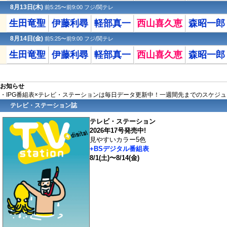
8月13日(木)
前5:25〜前9:00 フジ/関テレ
生田竜聖
伊藤利尋
軽部真一
西山喜久恵
森昭一郎
8月14日(金)
前5:25〜前9:00 フジ/関テレ
生田竜聖
伊藤利尋
軽部真一
西山喜久恵
森昭一郎
お知らせ
・IPG番組表×テレビ・ステーションは毎日データ更新中！一週間先までのスケジ
テレビ・ステーション誌
テレビ・ステーション
2026年17号発売中!
見やすいカラー5色
+BSデジタル番組表
8/1(土)〜8/14(金)