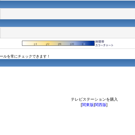
ュールを常にチェックできます！
テレビステーションを購入
[
関東版
|
関西版
]