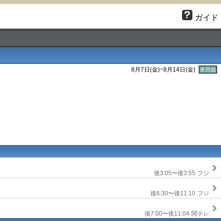
ガイド
8月7日(金)~8月14日(金)
東西版
後3:05〜後3:55
フジ
後6:30〜後11:10
フジ
後7:00〜後11:04
関テレ