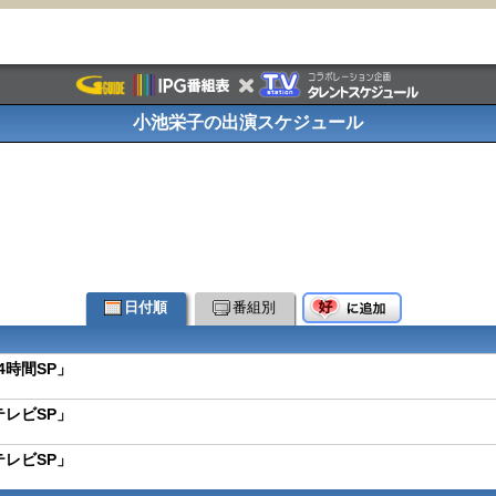
小池栄子の出演スケジュール
日付順
番組別
時間SP」
レビSP」
レビSP」