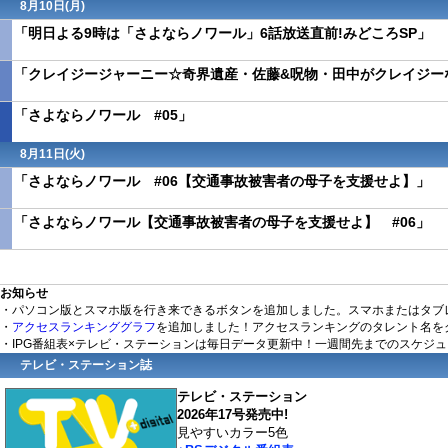
8月10日(月)
「明日よる9時は「さよならノワール」6話放送直前!みどころSP」
「クレイジージャーニー☆奇界遺産・佐藤&呪物・田中がクレイジー
「さよならノワール #05」
8月11日(火)
「さよならノワール #06【交通事故被害者の母子を支援せよ】」
「さよならノワール【交通事故被害者の母子を支援せよ】 #06」
お知らせ
・パソコン版とスマホ版を行き来できるボタンを追加しました。スマホまたはタブ
・
アクセスランキンググラフ
を追加しました！アクセスランキングのタレント名を
・IPG番組表×テレビ・ステーションは毎日データ更新中！一週間先までのスケジ
テレビ・ステーション誌
テレビ・ステーション
2026年17号発売中!
見やすいカラー5色