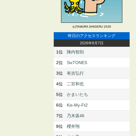
(c)TAMURA SHIGERU 2026
昨日のアクセスランキング
2026年8月7日
1位
陣内智則
2位
SixTONES
3位
有吉弘行
4位
二宮和也
5位
かまいたち
6位
Kis-My-Ft2
7位
乃木坂46
8位
櫻井翔