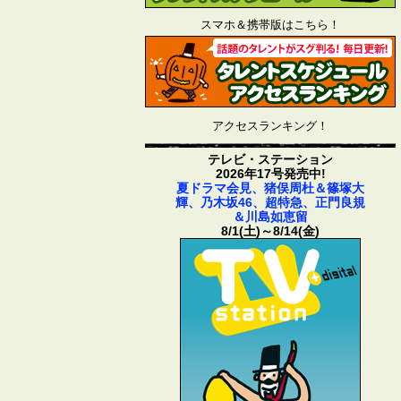
スマホ＆携帯版はこちら！
アクセスランキング！
テレビ・ステーション
2026年17号発売中!
夏ドラマ会見、猪俣周杜＆篠塚大
輝、乃木坂46、超特急、正門良規
＆川島如恵留
8/1(土)～8/14(金)