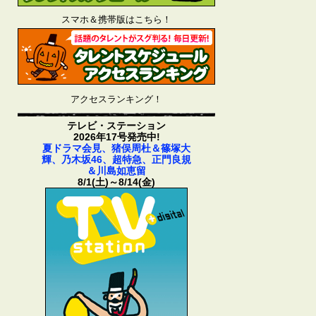
スマホ＆携帯版はこちら！
アクセスランキング！
テレビ・ステーション
2026年17号発売中!
夏ドラマ会見、猪俣周杜＆篠塚大
輝、乃木坂46、超特急、正門良規
＆川島如恵留
8/1(土)～8/14(金)