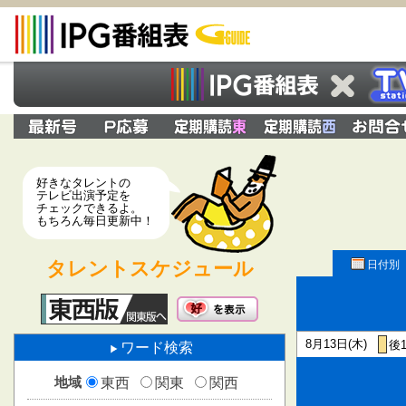
好きなタレントの
テレビ出演予定を
チェックできるよ。
もちろん毎日更新中！
タレントスケジュール
日付別
8月13日(木)
後1
ワード検索
地域
東西
関東
関西