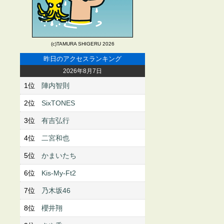
(c)TAMURA SHIGERU 2026
昨日のアクセスランキング
2026年8月7日
1位
陣内智則
2位
SixTONES
3位
有吉弘行
4位
二宮和也
5位
かまいたち
6位
Kis-My-Ft2
7位
乃木坂46
8位
櫻井翔