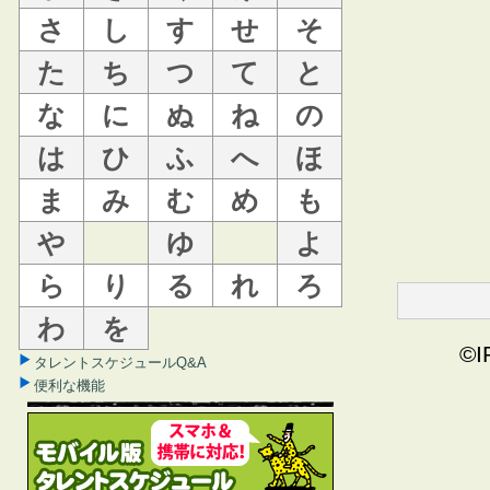
さ
し
す
せ
そ
た
ち
つ
て
と
な
に
ぬ
ね
の
は
ひ
ふ
へ
ほ
ま
み
む
め
も
や
ゆ
よ
ら
り
る
れ
ろ
わ
を
©I
タレントスケジュールQ&A
便利な機能