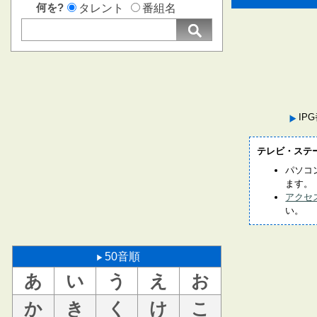
何を?
タレント
番組名
IP
テレビ・ステ
パソコ
ます。
アクセ
い。
50音順
あ
い
う
え
お
か
き
く
け
こ