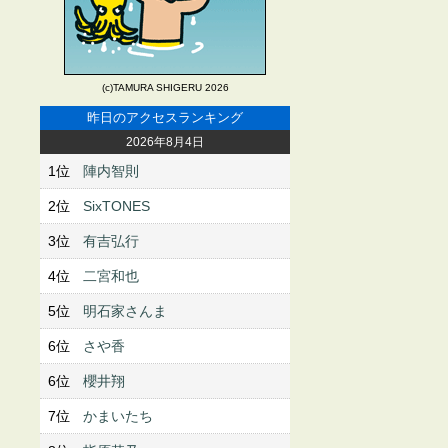
(c)TAMURA SHIGERU 2026
昨日のアクセスランキング
2026年8月4日
1位
陣内智則
2位
SixTONES
3位
有吉弘行
4位
二宮和也
5位
明石家さんま
6位
さや香
6位
櫻井翔
7位
かまいたち