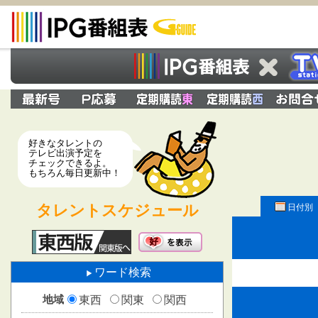
好きなタレントの
テレビ出演予定を
チェックできるよ。
もちろん毎日更新中！
タレントスケジュール
日付別
ワード検索
地域
東西
関東
関西