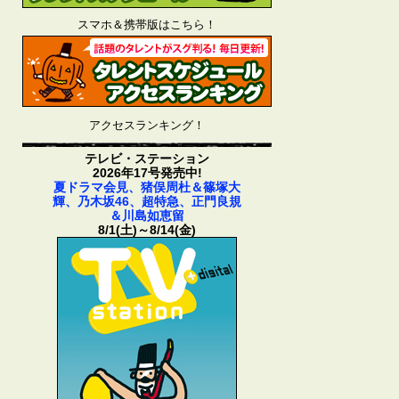
スマホ＆携帯版はこちら！
アクセスランキング！
テレビ・ステーション
2026年17号発売中!
夏ドラマ会見、猪俣周杜＆篠塚大
輝、乃木坂46、超特急、正門良規
＆川島如恵留
8/1(土)～8/14(金)