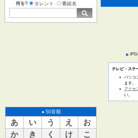
何を?
タレント
番組名
IP
テレビ・ステ
パソコ
ます。
アクセ
い。
50音順
あ
い
う
え
お
か
き
く
け
こ