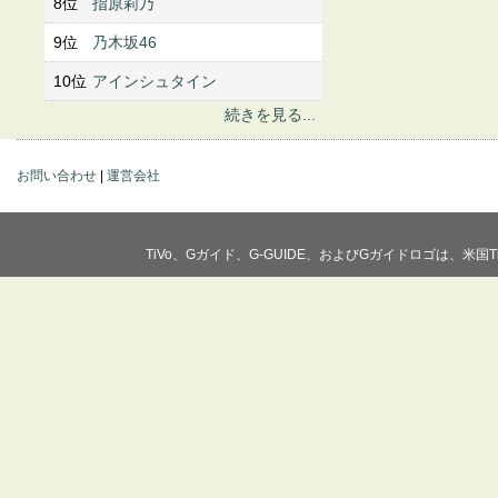
8位
指原莉乃
9位
乃木坂46
10位
アインシュタイン
続きを見る...
お問い合わせ
|
運営会社
TiVo、Gガイド、G-GUIDE、およびGガイドロゴは、米国