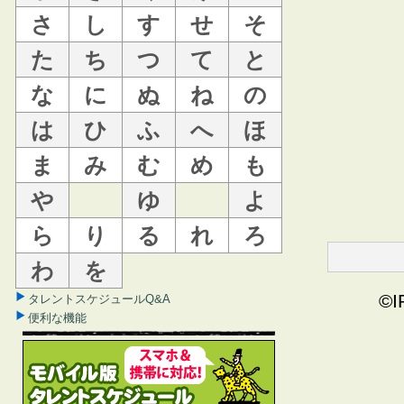
さ
し
す
せ
そ
た
ち
つ
て
と
な
に
ぬ
ね
の
は
ひ
ふ
へ
ほ
ま
み
む
め
も
や
ゆ
よ
ら
り
る
れ
ろ
わ
を
©I
タレントスケジュールQ&A
便利な機能