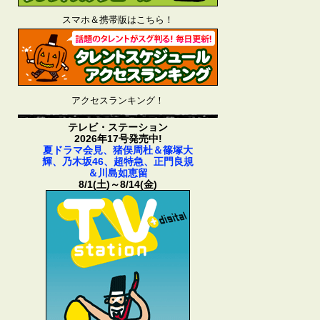
スマホ＆携帯版はこちら！
アクセスランキング！
テレビ・ステーション
2026年17号発売中!
夏ドラマ会見、猪俣周杜＆篠塚大
輝、乃木坂46、超特急、正門良規
＆川島如恵留
8/1(土)～8/14(金)