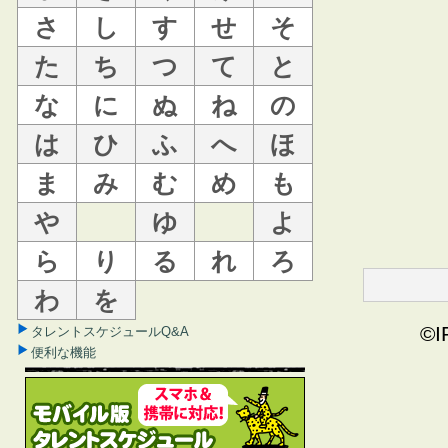
さ
し
す
せ
そ
た
ち
つ
て
と
な
に
ぬ
ね
の
は
ひ
ふ
へ
ほ
ま
み
む
め
も
や
ゆ
よ
ら
り
る
れ
ろ
わ
を
©I
タレントスケジュールQ&A
便利な機能