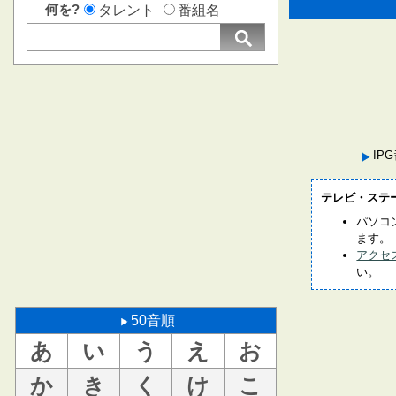
何を?
タレント
番組名
IP
テレビ・ステ
パソコ
ます。
アクセ
い。
50音順
あ
い
う
え
お
か
き
く
け
こ