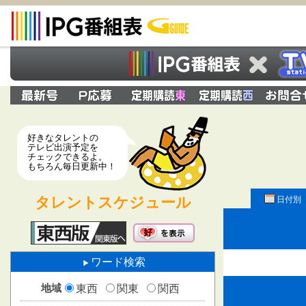
好きなタレントの
テレビ出演予定を
チェックできるよ。
もちろん毎日更新中！
タレントスケジュール
日付別
ワード検索
地域
東西
関東
関西