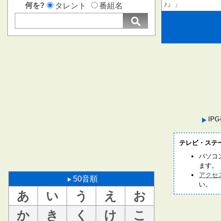
♪』」
何を?
タレント
番組名
IP
テレビ・ステ
パソコ
ます。
アクセ
50音順
い。
あ
い
う
え
お
か
き
く
け
こ