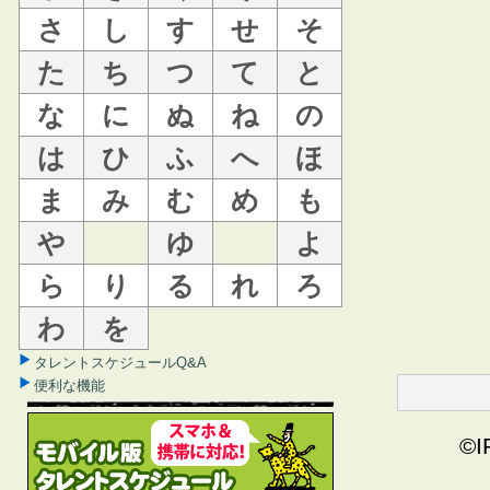
さ
し
す
せ
そ
た
ち
つ
て
と
な
に
ぬ
ね
の
は
ひ
ふ
へ
ほ
ま
み
む
め
も
や
ゆ
よ
ら
り
る
れ
ろ
わ
を
タレントスケジュールQ&A
便利な機能
©I