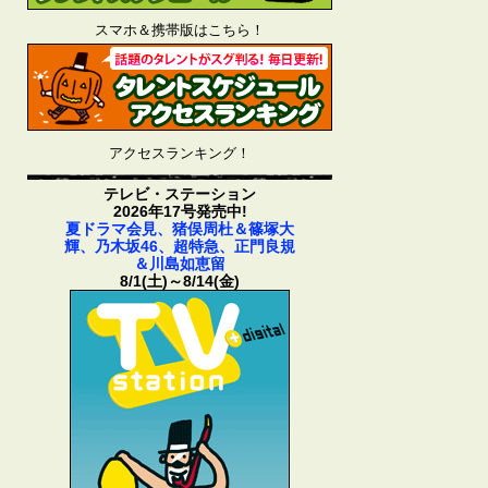
スマホ＆携帯版はこちら！
アクセスランキング！
テレビ・ステーション
2026年17号発売中!
夏ドラマ会見、猪俣周杜＆篠塚大
輝、乃木坂46、超特急、正門良規
＆川島如恵留
8/1(土)～8/14(金)