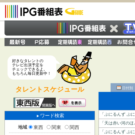
好きなタレントの
テレビ出演予定を
チェックできるよ。
もちろん毎日更新中！
タレントスケジュール
日付別
「ぷにるんず ぷに
ワード検索
「天は赤い河のほとり
地域
東西
関東
関西
「ぷにるんず ぷに