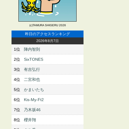
(c)TAMURA SHIGERU 2026
昨日のアクセスランキング
2026年8月7日
1位
陣内智則
2位
SixTONES
3位
有吉弘行
4位
二宮和也
5位
かまいたち
6位
Kis-My-Ft2
7位
乃木坂46
8位
櫻井翔