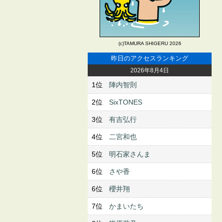
(c)TAMURA SHIGERU 2026
昨日のアクセスランキング
2026年8月4日
1位
陣内智則
2位
SixTONES
3位
有吉弘行
4位
二宮和也
5位
明石家さんま
6位
さや香
6位
櫻井翔
7位
かまいたち