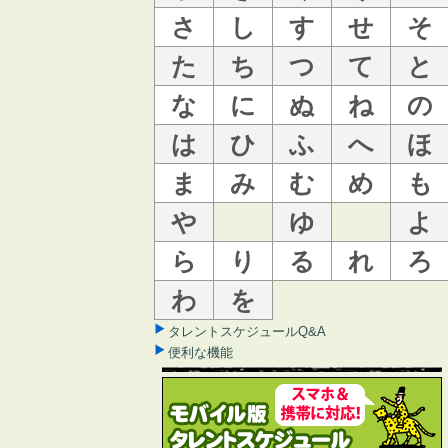
さ
し
す
せ
そ
た
ち
つ
て
と
な
に
ぬ
ね
の
は
ひ
ふ
へ
ほ
ま
み
む
め
も
や
ゆ
よ
ら
り
る
れ
ろ
わ
を
タレントスケジュールQ&A
便利な機能