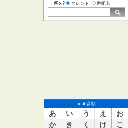
何を?
タレント
番組名
50音順
あ
い
う
え
お
か
き
く
け
こ