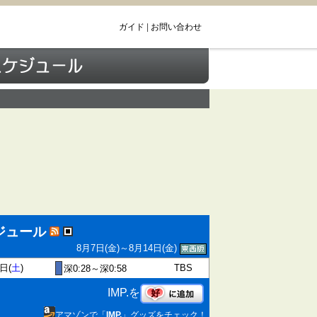
ガイド
|
お問い合わせ
ケジュール
8月7日(金)～8月14日(金)
日(
土
)
TBS
深0:28～深0:58
IMP.を
アマゾンで「
IMP.
」グッズをチェック！