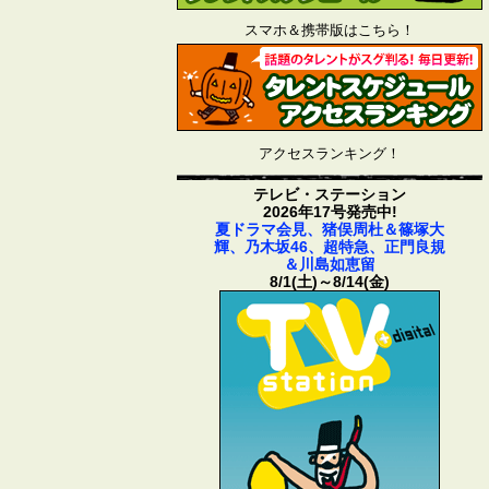
スマホ＆携帯版はこちら！
アクセスランキング！
テレビ・ステーション
2026年17号発売中!
夏ドラマ会見、猪俣周杜＆篠塚大
輝、乃木坂46、超特急、正門良規
＆川島如恵留
8/1(土)～8/14(金)