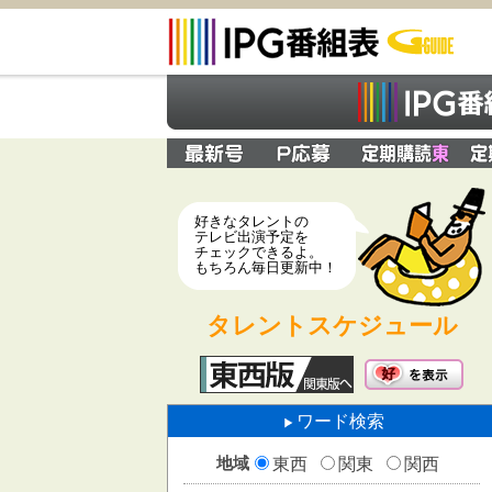
好きなタレントの
テレビ出演予定を
チェックできるよ。
もちろん毎日更新中！
タレントスケジュール
ワード検索
地域
東西
関東
関西