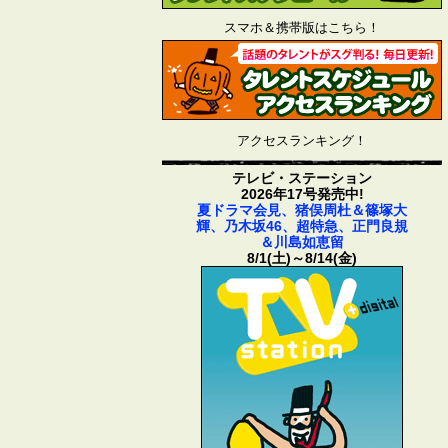
スマホ＆携帯版はこちら！
アクセスランキング！
テレビ・ステーション
2026年17号発売中!
夏ドラマ会見、猪俣周杜＆篠塚大
輝、乃木坂46、超特急、正門良規
＆川島如恵留
8/1(土)～8/14(金)