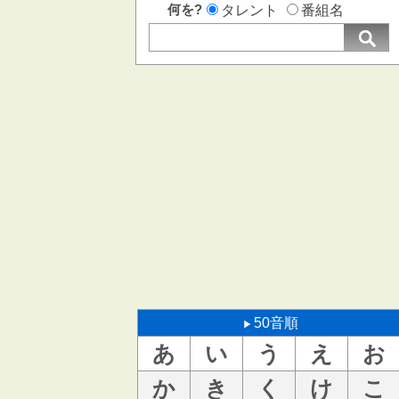
何を?
タレント
番組名
50音順
あ
い
う
え
お
か
き
く
け
こ