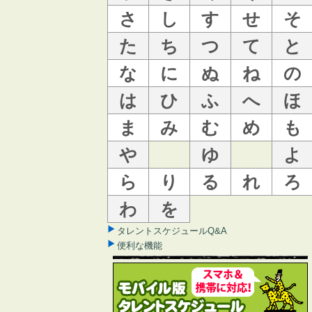
さ
し
す
せ
そ
た
ち
つ
て
と
な
に
ぬ
ね
の
は
ひ
ふ
へ
ほ
ま
み
む
め
も
や
ゆ
よ
ら
り
る
れ
ろ
わ
を
タレントスケジュールQ&A
便利な機能