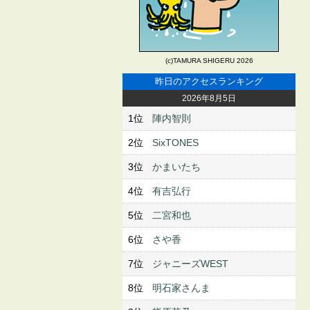
(c)TAMURA SHIGERU 2026
昨日のアクセスランキング
2026年8月5日
1位
陣内智則
2位
SixTONES
3位
かまいたち
4位
有吉弘行
5位
二宮和也
6位
さや香
7位
ジャニーズWEST
8位
明石家さんま