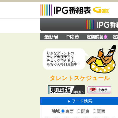
好きなタレントの
テレビ出演予定を
チェックできるよ。
もちろん毎日更新中！
タレントスケジュール
ワード検索
地域
東西
関東
関西