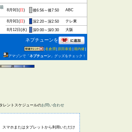
最
8月9日(
日
)
ABC
後6:56～後7:50
8月9日(
日
)
テレ東
深2:20～深2:50
8月12日(水)
大阪
深0:00～深0:30
ネプチューンを
|
名倉潤
|
原田泰造
|
堀内健
|
アマゾンで「
ネプチューン
」グッズをチェック！
画タレントスケジュールの
お問い合わせ
。スマホまたはタブレットから利用いただけ