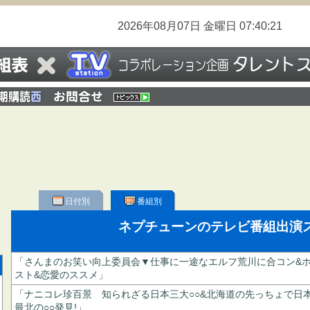
2026年08月07日
金曜日
07:40:21
日付別
番組別
ネプチューンのテレビ番組出演
「さんまのお笑い向上委員会▼仕事に一途なエルフ荒川に合コン&
スト&恋愛のススメ」
「ナニコレ珍百景 知られざる日本三大○○&北海道の先っちょで日
最北の○○発見!」