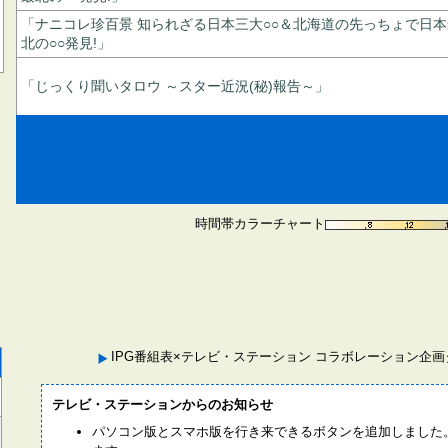
「ナニコレ珍百景 知られざる日本三大○○＆北海道の先っちょで日本
北の○○発見!」
「じっくり聞いタロウ ～スター近況(秘)報告～」
時間帯カラーチャート
IPG番組表×テレビ・ステーション コラボレーション企
テレビ・ステーションからのお知らせ
パソコン版とスマホ版を行き来できるボタンを追加しました