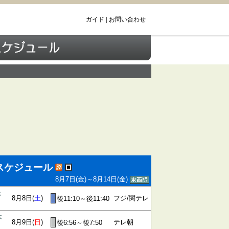
ガイド
|
お問い合わせ
スケジュール
8月7日(金)～8月14日(金)
ホ
8月8日(
土
)
フジ/関テレ
後11:10～後11:40
本
8月9日(
日
)
テレ朝
後6:56～後7:50