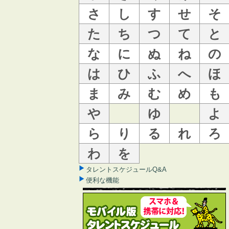
さ
し
す
せ
そ
た
ち
つ
て
と
な
に
ぬ
ね
の
は
ひ
ふ
へ
ほ
ま
み
む
め
も
や
ゆ
よ
ら
り
る
れ
ろ
わ
を
タレントスケジュールQ&A
便利な機能