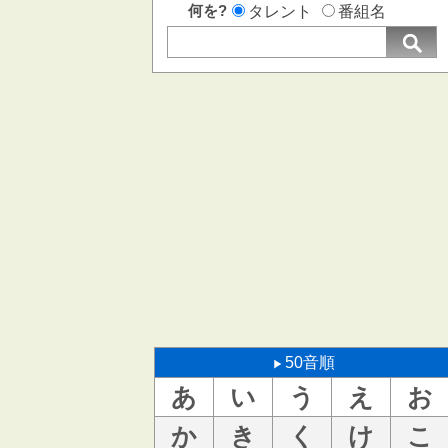
何を?
タレント
番組名
50音順
あ
い
う
え
お
か
き
く
け
こ