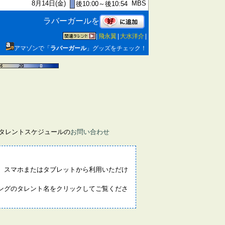
8月14日(金)
MBS
後10:00～後10:54
ラバーガールを
|
飛永翼
|
大水洋介
|
アマゾンで「
ラバーガール
」グッズをチェック！
画タレントスケジュールの
お問い合わせ
。スマホまたはタブレットから利用いただけ
ングのタレント名をクリックしてご覧くださ