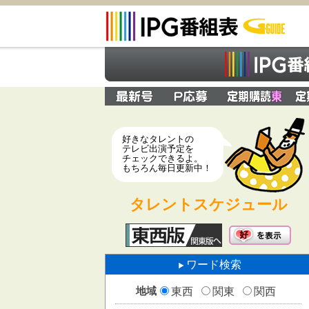
好きなタレントの
テレビ出演予定を
チェックできるよ。
もちろん毎日更新中！
タレントスケジュール
ワード検索
地域
東西
関東
関西