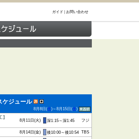
ガイド
|
お問い合わせ
スケジュール
8月8日(
土
)～8月15日(
土
)
藤工】
8月11日(火)
フジ
深1:15～深1:45
8月14日(金)
TBS
後10:00～後10:54