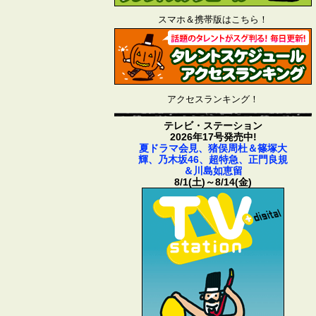
スマホ＆携帯版はこちら！
アクセスランキング！
テレビ・ステーション
2026年17号発売中!
夏ドラマ会見、猪俣周杜＆篠塚大
輝、乃木坂46、超特急、正門良規
＆川島如恵留
8/1(土)～8/14(金)