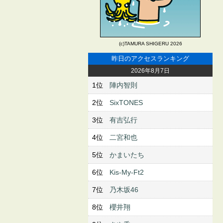
(c)TAMURA SHIGERU 2026
昨日のアクセスランキング
2026年8月7日
1位
陣内智則
2位
SixTONES
3位
有吉弘行
4位
二宮和也
5位
かまいたち
6位
Kis-My-Ft2
7位
乃木坂46
8位
櫻井翔