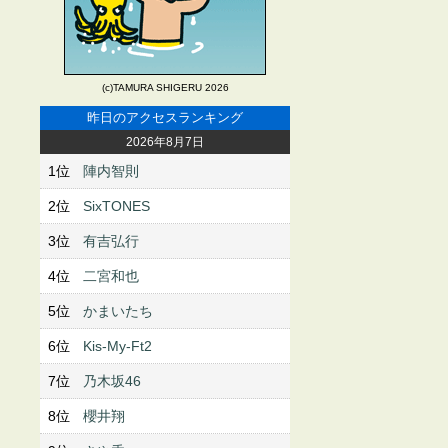
(c)TAMURA SHIGERU 2026
昨日のアクセスランキング
2026年8月7日
1位
陣内智則
2位
SixTONES
3位
有吉弘行
4位
二宮和也
5位
かまいたち
6位
Kis-My-Ft2
7位
乃木坂46
8位
櫻井翔