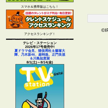
スマホ＆携帯版はこちら！
©I
アクセスランキング！
テレビ・ステーション
2026年17号発売中!
夏ドラマ会見、猪俣周杜＆篠塚大
輝、乃木坂46、超特急、正門良規
＆川島如恵留
8/1(土)～8/14(金)