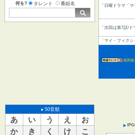
何を?
タレント
番組名
「日曜ドラマ「マ
「次回は第7話!
「マイ・フィクシ
|
風間俊
50音順
あ
い
う
え
お
IP
か
き
く
け
こ