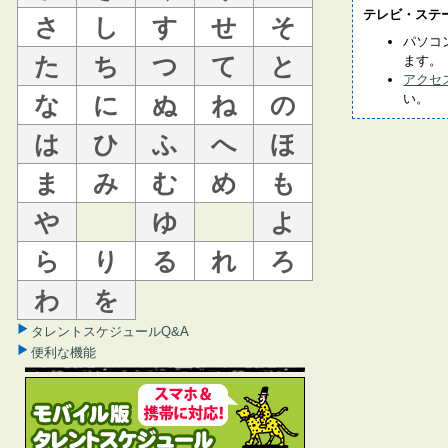
テレビ・ステ
さ
し
す
せ
そ
パソコ
た
ち
つ
て
と
ます。
アクセ
な
に
ぬ
ね
の
い。
は
ひ
ふ
へ
ほ
ま
み
む
め
も
や
ゆ
よ
ら
り
る
れ
ろ
わ
を
タレントスケジュールQ&A
便利な機能